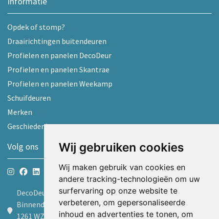
Informatie
Opdek of stomp?
Draairichtingen buitendeuren
Profielen en panelen DecoDeur
Profielen en panelen Skantrae
Profielen en panelen Weekamp
Schuifdeuren
Merken
Geschiedenis
Wij gebruiken cookies
Volg ons
Wij maken gebruik van cookies en
andere tracking-technologieën om uw
surfervaring op onze website te
DecoDeur B.V.
verbeteren, om gepersonaliseerde
Binnendelta 9d
inhoud en advertenties te tonen, om
1261 WZ Blaricum