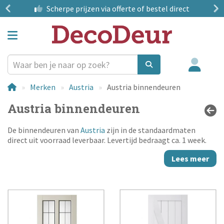
?
Scherpe prijzen
via offerte of bestel direct
Merken
Austria
Austria binnendeuren
Austria binnendeuren
De binnendeuren van
Austria
zijn in de standaardmaten
direct uit voorraad leverbaar. Levertijd bedraagt ca. 1 week.
Lees meer
Keuze uit diverse stijlen, van moderne vormgeving tot glas in
lood deuren. Tevens zijn er bijpassende deurlijsten
verkrijgbaar om een extra accent te geven aan het karakter
van de deur. De opdekdeuren van de serie Sense en Balance
zijn reeds afgelakt in RAL9010 en met gemonteerd glas
binnen 1 week leverbaar.