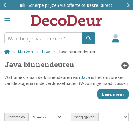
?
Scherpe prijzen
via offerte of bestel direct
Merken
Java
Java binnendeuren
Java binnendeuren
Wat uniek is aan de binnendeuren van
Java
is het ontbreken
van de zogenaamde verdoezelnaden (V-vormige naad) tussen
de dorpels en deurstijlen. Dat levert niet alleen een uiterst
Lees meer
sterke verbinding op, maar bovendien een mooie en strakke
uitstraling. Een naadloze deur, zoals een halve eeuw geleden
de deuren ook gemaakt werden.
Sorteren op:
Weergegeven: