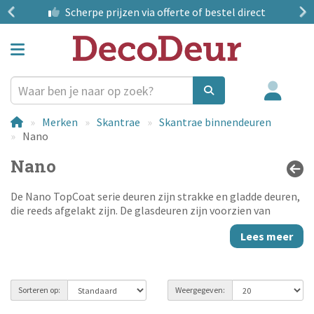
?
Scherpe prijzen
via offerte of bestel direct
Merken
Skantrae
Skantrae binnendeuren
Nano
Nano
De Nano TopCoat serie deuren zijn strakke en gladde deuren,
die reeds afgelakt zijn. De glasdeuren zijn voorzien van
gemonteerd glas, waardoor het afhangen eenvoudig is. De
Lees meer
Nano deuren zijn allemaal voorzien van TopCoat, een
extreem krasvaste laklaag. Ook UV-licht heeft geen vat op
deze lak. U heeft dus gegarandeerd lang plezier van deze
deuren. Bestel deze Nano TopCoat deuren bij
DecoDeur
.nl en
Sorteren op:
Weergegeven:
wij zorgen ervoor dat u ze snel in huis heeft.