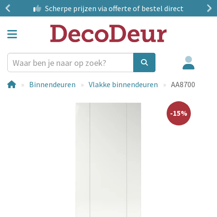
?
Scherpe prijzen
via offerte of bestel direct
Binnendeuren
Vlakke binnendeuren
AA8700
-15%