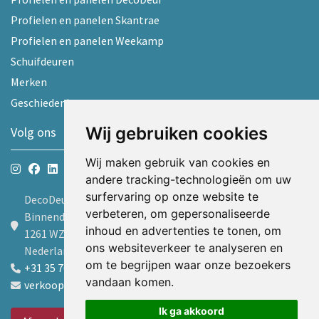
Profielen en panelen Skantrae
Profielen en panelen Weekamp
Schuifdeuren
Merken
Geschiedenis
Wij gebruiken cookies
Volg ons
Wij maken gebruik van cookies en
andere tracking-technologieën om uw
surfervaring op onze website te
DecoDeur B.V.
verbeteren, om gepersonaliseerde
Binnendelta 9d
inhoud en advertenties te tonen, om
1261 WZ Blaricum
ons websiteverkeer te analyseren en
Nederland
om te begrijpen waar onze bezoekers
+31 35 7605600
vandaan komen.
verkoop@decodeur.nl
Ik ga akkoord