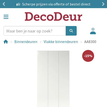
?
Scherpe prijzen
via offerte of bestel direct
Binnendeuren
Vlakke binnendeuren
AA8300
-15%