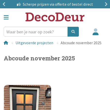
?
Scherpe prijzen
via offerte of bestel direct
Uitgevoerde projecten
Abcoude november 2025
Abcoude november 2025