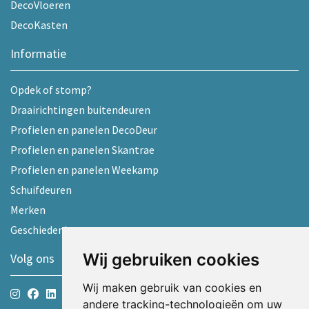
DecoVloeren
DecoKasten
Informatie
Opdek of stomp?
Draairichtingen buitendeuren
Profielen en panelen DecoDeur
Profielen en panelen Skantrae
Profielen en panelen Weekamp
Schuifdeuren
Merken
Geschiedenis
Wij gebruiken cookies
Volg ons
Wij maken gebruik van cookies en
andere tracking-technologieën om uw