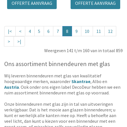
OFFERTE AANVRAAG
OFFERTE AANVRAAG
|<
<
4
5
6
7
8
9
10
11
12
>
>|
Weergeven 141 t/m 160 van in totaal 859
Ons assortiment binnendeuren met glas
Wij leveren binnendeuren met glas van kwalitatief
hoogwaardige merken, waaronder
Skantrae
, Albo en
Austria
. Ook onder ons eigen label DecoDeur hebben we een
ruim assortiment binnendeuren met glas op voorraad.
Onze binnendeuren met glas zijn in tal van uitvoeringen
verkrijgbaar. Dat is het mooie aan glazen binnendeuren; u
kunt er werkelijk alle kanten mee op. Heeft u behoefte aan
veel licht, dan kunt u kiezen voor een binnendeur met een
groot raam, of misschien zelfs een volledig glazen