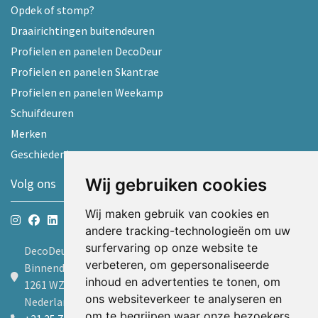
Opdek of stomp?
Draairichtingen buitendeuren
Profielen en panelen DecoDeur
Profielen en panelen Skantrae
Profielen en panelen Weekamp
Schuifdeuren
Merken
Geschiedenis
Wij gebruiken cookies
Volg ons
Wij maken gebruik van cookies en
andere tracking-technologieën om uw
surfervaring op onze website te
DecoDeur B.V.
verbeteren, om gepersonaliseerde
Binnendelta 9d
inhoud en advertenties te tonen, om
1261 WZ Blaricum
ons websiteverkeer te analyseren en
Nederland
om te begrijpen waar onze bezoekers