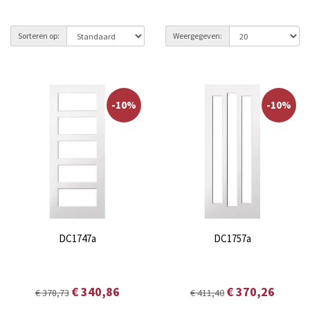
Sorteren op:
Weergegeven:
-10%
-10%
DC1747a
DC1757a
€ 340,86
€ 370,26
€ 378,73
€ 411,40