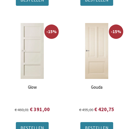
-15%
-15%
Glow
Gouda
€ 391,00
€ 420,75
€ 460,01
€ 495,00
BESTELLEN
BESTELLEN