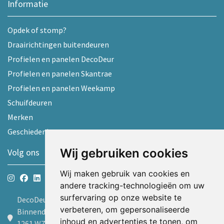
Informatie
Opdek of stomp?
Draairichtingen buitendeuren
Profielen en panelen DecoDeur
Profielen en panelen Skantrae
Profielen en panelen Weekamp
Schuifdeuren
Merken
Geschiedenis
Wij gebruiken cookies
Volg ons
Wij maken gebruik van cookies en
andere tracking-technologieën om uw
surfervaring op onze website te
DecoDeur B.V.
verbeteren, om gepersonaliseerde
Binnendelta 9d
inhoud en advertenties te tonen, om
1261 WZ Blaricum