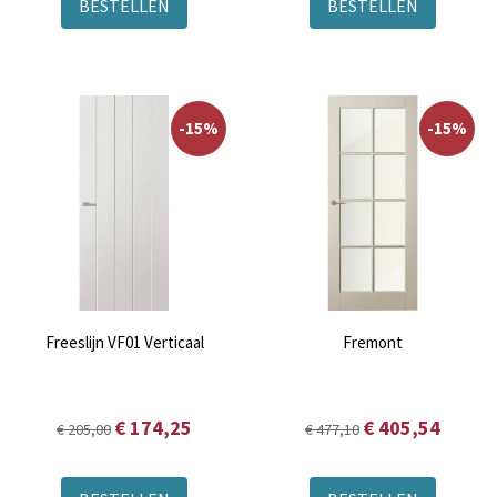
BESTELLEN
BESTELLEN
-15%
-15%
Freeslijn VF01 Verticaal
Fremont
€ 174,25
€ 405,54
€ 205,00
€ 477,10