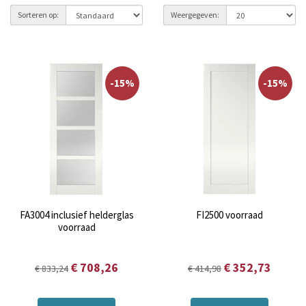
Sorteren op:
Weergegeven:
-15%
-15%
FA3004 inclusief helderglas
FI2500 voorraad
voorraad
€ 708,26
€ 352,73
€ 833,24
€ 414,98