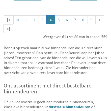
|<
<
1
2
3
4
5
6
7
8
9
>
>|
Weergeven 61 t/m 80 van in totaal 569
Bent u op zoek naar nieuwe binnendeuren die u direct kunt
(laten) monteren? Dan bent u bij DecoDeur.nl aan het juiste
adres! Een groot deel van de binnendeuren die wij leveren zijn
in diverse maten uit voorraad leverbaar. De levertijd van deze
binnendeuren bedraagt circa 1 week. Zie hieronder het
overzicht van onze direct leverbare binnendeuren.
Ons assortiment met direct bestelbare
binnendeuren
Of u nu de voorkeur geeft aan moderne binnendeuren,
klassieke binnendeuren,
industriële binnendeuren
of