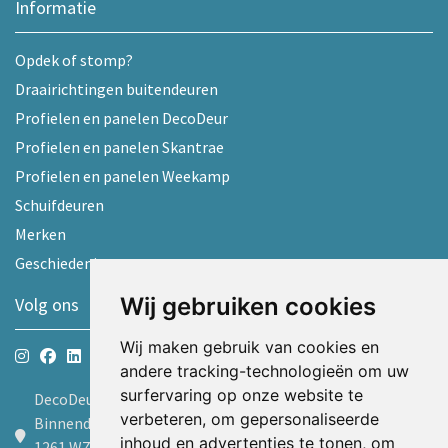
Informatie
Opdek of stomp?
Draairichtingen buitendeuren
Profielen en panelen DecoDeur
Profielen en panelen Skantrae
Profielen en panelen Weekamp
Schuifdeuren
Merken
Geschiedenis
Wij gebruiken cookies
Volg ons
Wij maken gebruik van cookies en
andere tracking-technologieën om uw
surfervaring op onze website te
DecoDeur B.V.
verbeteren, om gepersonaliseerde
Binnendelta 9d
inhoud en advertenties te tonen, om
1261 WZ Blaricum