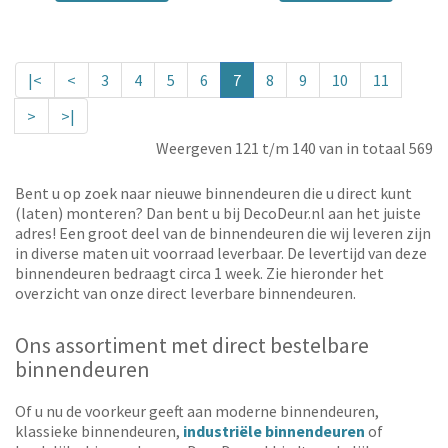
|<
<
3
4
5
6
7
8
9
10
11
>
>|
Weergeven 121 t/m 140 van in totaal 569
Bent u op zoek naar nieuwe binnendeuren die u direct kunt
(laten) monteren? Dan bent u bij DecoDeur.nl aan het juiste
adres! Een groot deel van de binnendeuren die wij leveren zijn
in diverse maten uit voorraad leverbaar. De levertijd van deze
binnendeuren bedraagt circa 1 week. Zie hieronder het
overzicht van onze direct leverbare binnendeuren.
Ons assortiment met direct bestelbare
binnendeuren
Of u nu de voorkeur geeft aan moderne binnendeuren,
klassieke binnendeuren,
industriële binnendeuren
of