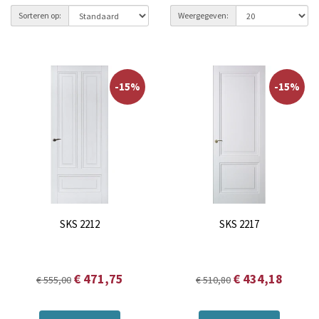
Sorteren op:
Weergegeven:
-15%
-15%
SKS 2212
SKS 2217
€ 471,75
€ 434,18
€ 555,00
€ 510,80