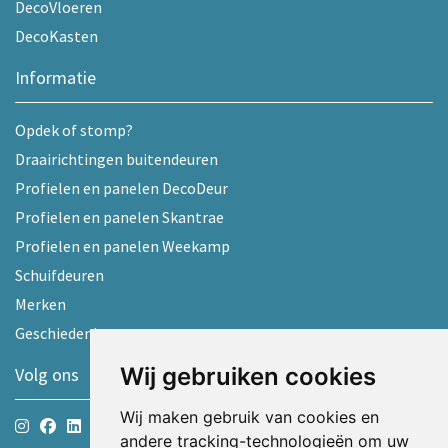
DecoVloeren
DecoKasten
Informatie
Opdek of stomp?
Draairichtingen buitendeuren
Profielen en panelen DecoDeur
Profielen en panelen Skantrae
Profielen en panelen Weekamp
Schuifdeuren
Merken
Geschiedenis
Wij gebruiken cookies
Volg ons
Wij maken gebruik van cookies en
andere tracking-technologieën om uw