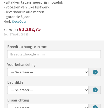
- aflakken tegen meerprijs mogelijk
- voorzien van luxe lijstwerk
- leverbaar in alle maten
- garantie 6 jaar
Merk:
DecoDeur
€ 1.282,75
€ 1.603,44
Excl. BTW:
€ 1.060,13
Breedte x hoogte in mm
Voorbehandeling
Deurdikte
Draairichting