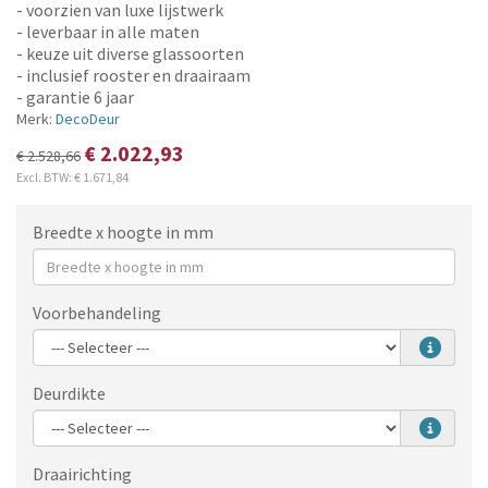
- voorzien van luxe lijstwerk
- leverbaar in alle maten
- keuze uit diverse glassoorten
- inclusief rooster en draairaam
- garantie 6 jaar
Merk:
DecoDeur
€ 2.022,93
€ 2.528,66
Excl. BTW:
€ 1.671,84
Breedte x hoogte in mm
Voorbehandeling
Deurdikte
Draairichting