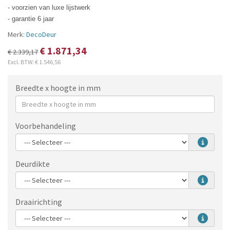
- voorzien van luxe lijstwerk
- garantie 6 jaar
Merk:
DecoDeur
€ 1.871,34
€ 2.339,17
Excl. BTW:
€ 1.546,56
Breedte x hoogte in mm
Voorbehandeling
Deurdikte
Draairichting