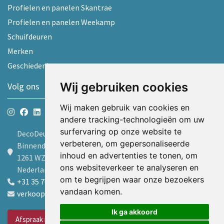
Profielen en panelen Skantrae
Profielen en panelen Weekamp
Schuifdeuren
Merken
Geschiedenis
Wij gebruiken cookies
Volg ons
Wij maken gebruik van cookies en
andere tracking-technologieën om uw
surfervaring op onze website te
DecoDeur B.V.
verbeteren, om gepersonaliseerde
Binnendelta 9d
inhoud en advertenties te tonen, om
1261 WZ Blaricum
ons websiteverkeer te analyseren en
Nederland
om te begrijpen waar onze bezoekers
+31 35 7605600
vandaan komen.
verkoop@decodeur.nl
Ik ga akkoord
Afspraak maken