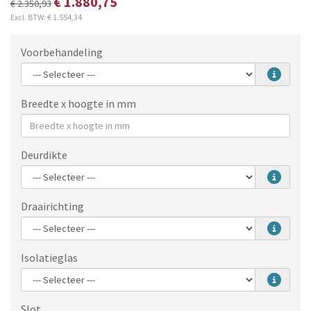
€ 1.880,75
€ 2.350,93
Excl. BTW:
€ 1.554,34
Voorbehandeling
Breedte x hoogte in mm
Deurdikte
Draairichting
Isolatieglas
Slot