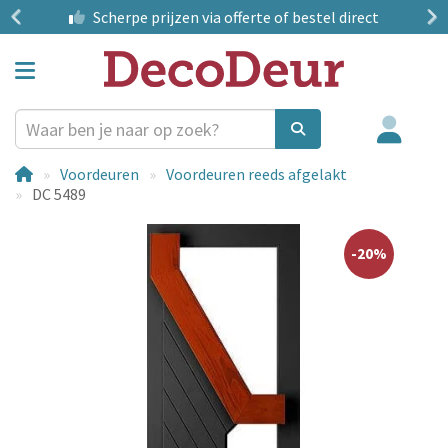
?
Scherpe prijzen
via offerte of bestel direct
Voordeuren
Voordeuren reeds afgelakt
DC 5489
-20%