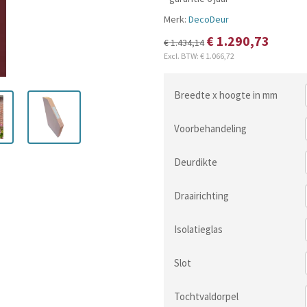
Merk:
DecoDeur
€ 1.290,73
€ 1.434,14
Excl. BTW:
€ 1.066,72
Breedte x hoogte in mm
Voorbehandeling
Deurdikte
Draairichting
Isolatieglas
Slot
Tochtvaldorpel