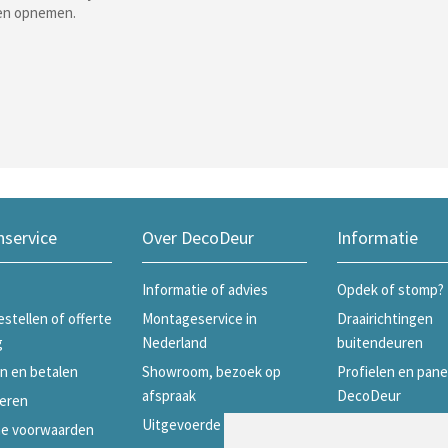
ten opnemen.
nservice
Over DecoDeur
Informatie
Informatie of advies
Opdek of stomp?
estellen of offerte
Montageservice in
Draairichtingen
g
Nederland
buitendeuren
n en betalen
Showroom, bezoek op
Profielen en pane
afspraak
DecoDeur
eren
Uitgevoerde projecten
Profielen en pane
e voorwaarden