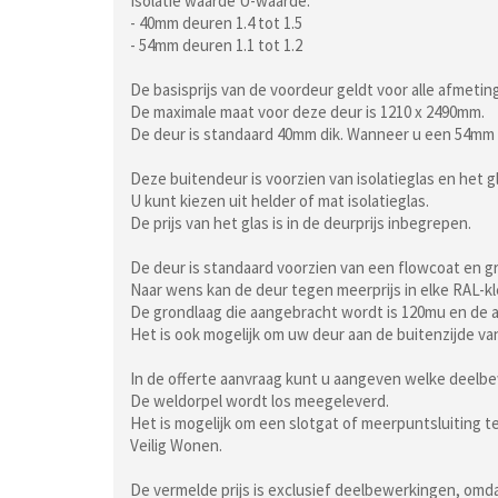
Isolatie waarde U-waarde:
- 40mm deuren 1.4 tot 1.5
- 54mm deuren 1.1 tot 1.2
De basisprijs van de voordeur geldt voor alle afmet
De maximale maat voor deze deur is 1210 x 2490mm.
De deur is standaard 40mm dik. Wanneer u een 54mm 
Deze buitendeur is voorzien van isolatieglas en het 
U kunt kiezen uit helder of mat isolatieglas.
De prijs van het glas is in de deurprijs inbegrepen.
De deur is standaard voorzien van een flowcoat en g
Naar wens kan de deur tegen meerprijs in elke RAL-k
De grondlaag die aangebracht wordt is 120mu en de a
Het is ook mogelijk om uw deur aan de buitenzijde va
In de offerte aanvraag kunt u aangeven welke deelb
De weldorpel wordt los meegeleverd.
Het is mogelijk om een slotgat of meerpuntsluiting 
Veilig Wonen.
De vermelde prijs is exclusief deelbewerkingen, omdat