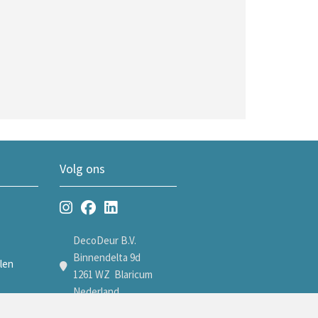
Volg ons
DecoDeur B.V.
Binnendelta 9d
len
1261 WZ Blaricum
Nederland
len
+31 35 7605600