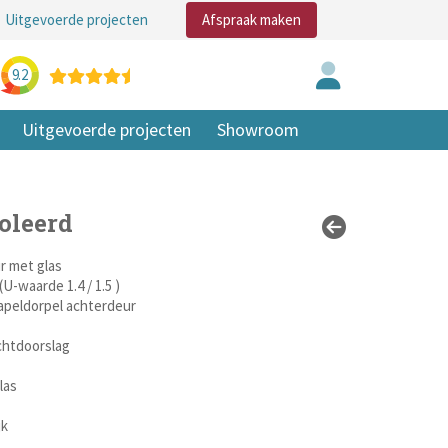
Uitgevoerde projecten
Afspraak maken
9.2
Uitgevoerde projecten
Showroom
oleerd
r met glas
U-waarde 1.4 / 1.5 )
tapeldorpel achterdeur
chtdoorslag
las
jk