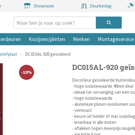
e
Showroom
Deurbeslag
terdeuren
Kozijnen/plinten
Merken
Montageservice
riefplaat
DC015AL-920 geïsoleerd
DC015AL-920 geïs
-10%
DecoDeur geïsoleerde buitendeu
- hoge isolatiewaarde 40mm deur (
- ideaal ter vervanging van een s
- hoge isolatiewaarde
- aluminium platen voorkomen vo
- vormvast
- keuze uit helder of mat isolatieg
- leverbaar in alle maten
- aflakken tegen meerprijs mogeli
- garantie 6 jaar