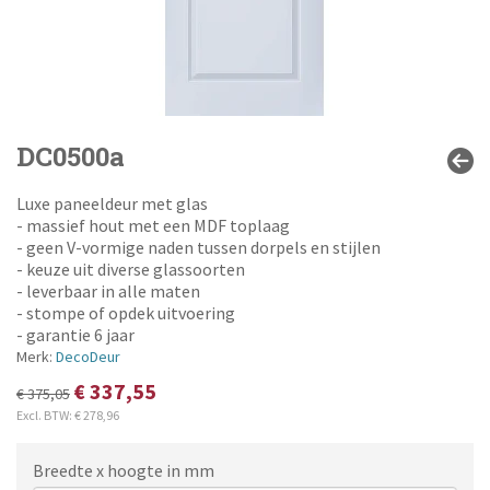
DC0500a
Luxe paneeldeur met glas
- massief hout met een MDF toplaag
- geen V-vormige naden tussen dorpels en stijlen
- keuze uit diverse glassoorten
- leverbaar in alle maten
- stompe of opdek uitvoering
- garantie 6 jaar
Merk:
DecoDeur
€ 337,55
€ 375,05
Excl. BTW:
€ 278,96
Breedte x hoogte in mm