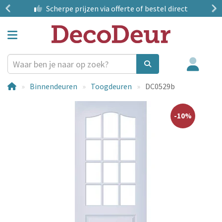
?
Scherpe prijzen
via offerte of bestel direct
Binnendeuren
Toogdeuren
DC0529b
-10%