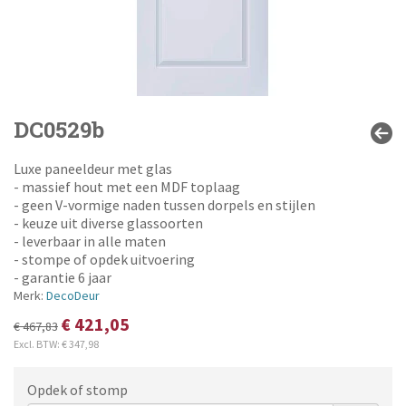
DC0529b
Luxe paneeldeur met glas
- massief hout met een MDF toplaag
- geen V-vormige naden tussen dorpels en stijlen
- keuze uit diverse glassoorten
- leverbaar in alle maten
- stompe of opdek uitvoering
- garantie 6 jaar
Merk:
DecoDeur
€ 421,05
€ 467,83
Excl. BTW:
€ 347,98
Opdek of stomp