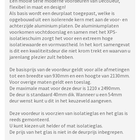
Een mooie serie moderne voordeuren van DecoDeur,
flexibel in maat en design!
Als basis wordt een deurplaat toegepast, welke is
opgebouwd uit een isolerende kern met aan de voor- en
achterzijde aluminium platen. De aluminiumplaten
voorkomen vochtdoorslag en samen met het XPS-
isolatieschuim zorgt het voor een extreem hoge
isolatiewaarde en vormvastheid. In het kort samengevat
is dit een kwaliteitsdeur die niet krom trekt en waarvan u
jarenlang plezier zult hebben.
De basisprijs van de voordeur geldt voor alle afmetingen
tot een breedte van 930mm en een hoogte van 2130mm.
Voor overige maten geldt een toeslag.
De maximale maat voor deze deur is 1210 x 2490mm.
De deur is standaard 40mm dik. Wanneer u een 54mm
deur wenst kunt u dit in het keuzeveld aangeven.
Deze voordeur is voorzien van isolatieglas en het glas is
reeds gemonteerd.
U kunt kiezen uit helder of mat isolatieglas.
De prijs van het glas is niet in de deurprijs inbegrepen.