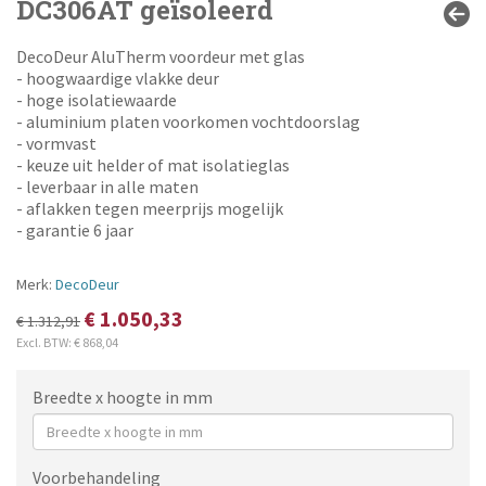
DC306AT geïsoleerd
DecoDeur AluTherm voordeur met glas
- hoogwaardige vlakke deur
- hoge isolatiewaarde
- aluminium platen voorkomen vochtdoorslag
- vormvast
- keuze uit helder of mat isolatieglas
- leverbaar in alle maten
- aflakken tegen meerprijs mogelijk
- garantie 6 jaar
Merk:
DecoDeur
€ 1.050,33
€ 1.312,91
Excl. BTW:
€ 868,04
Breedte x hoogte in mm
Voorbehandeling