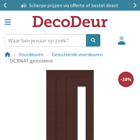
?
Scherpe prijzen
via offerte of bestel direct
Voordeuren
Geïsoleerde voordeuren
DC306AT geïsoleerd
-20%