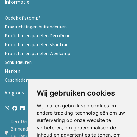
Informatie
Opdek of stomp?
Draairichtingen buitendeuren
Profielen en panelen DecoDeur
Profielen en panelen Skantrae
Profielen en panelen Weekamp
Schuifdeuren
Merken
Geschiedenis
Wij gebruiken cookies
Volg ons
Wij maken gebruik van cookies en
andere tracking-technologieën om uw
surfervaring op onze website te
DecoDeur B.V.
verbeteren, om gepersonaliseerde
Binnendelta 9d
inhoud en advertenties te tonen, om
1261 WZ Blaricum