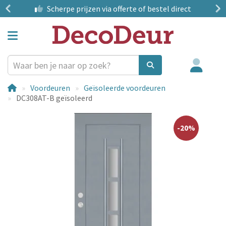
?
Scherpe prijzen
via offerte of bestel direct
Voordeuren
Geïsoleerde voordeuren
DC308AT-B geïsoleerd
-20%