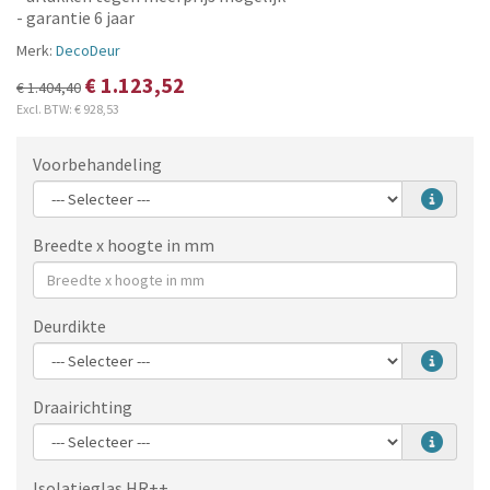
- garantie 6 jaar
Merk:
DecoDeur
€ 1.123,52
€ 1.404,40
Excl. BTW:
€ 928,53
Voorbehandeling
Breedte x hoogte in mm
Deurdikte
Draairichting
Isolatieglas HR++