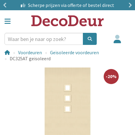
?
Scherpe prijzen
via offerte of bestel direct
Voordeuren
Geïsoleerde voordeuren
DC325AT geïsoleerd
-20%