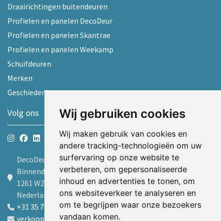
Draairichtingen buitendeuren
Profielen en panelen DecoDeur
Profielen en panelen Skantrae
Profielen en panelen Weekamp
Schuifdeuren
Merken
Geschiedenis
Wij gebruiken cookies
Volg ons
Wij maken gebruik van cookies en
andere tracking-technologieën om uw
surfervaring op onze website te
DecoDeur B.V.
verbeteren, om gepersonaliseerde
Binnendelta 9d
inhoud en advertenties te tonen, om
1261 WZ Blaricum
ons websiteverkeer te analyseren en
Nederland
om te begrijpen waar onze bezoekers
+31 35 7605600
vandaan komen.
verkoop@decodeur.nl