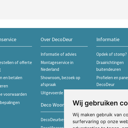
nservice
Over DecoDeur
Informatie
Informatie of advies
Opdek of stomp?
estellen of offerte
Montageservice in
Draairichtingen
g
Nederland
buitendeuren
n en betalen
Showroom, bezoek op
Profielen en pane
afspraak
DecoDeur
eren
Uitgevoerde projecten
Profielen en pane
e voorwaarden
Skantrae
Wij gebruiken c
ebepalingen
Deco Woonwinkels
Profielen en pane
Wij maken gebruik van c
Weekamp
DecoDeurbeslag
surfervaring op onze web
Schuifdeuren
DecoVloeren