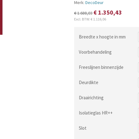
Merk:
DecoDeur
€ 1.350,43
€ 1.688,03
Excl. BTW:
€ 1.116,06
Breedte x hoogte in mm
Voorbehandeling
Freeslijnen binnenzijde
Deurdikte
Draairichting
Isolatieglas HR++
Slot