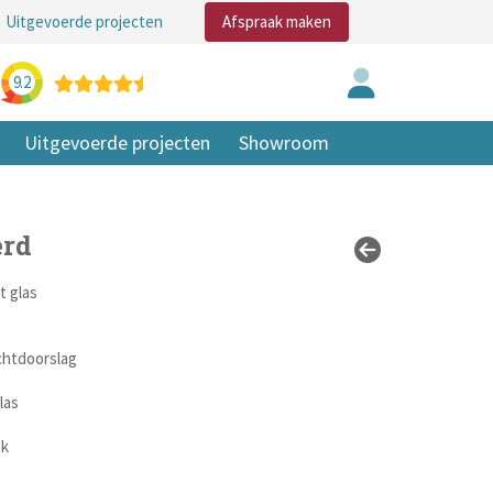
Uitgevoerde projecten
Afspraak maken
9.2
Uitgevoerde projecten
Showroom
erd
 glas
chtdoorslag
las
jk