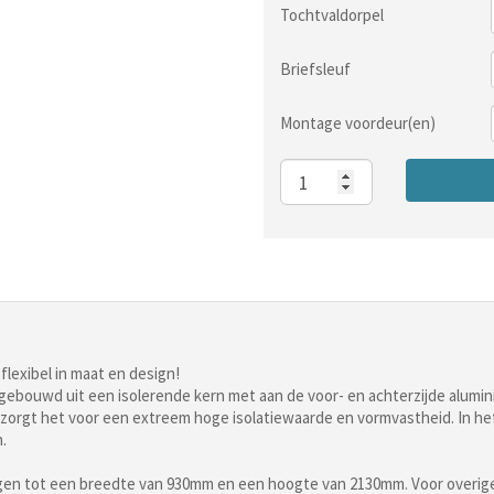
Tochtvaldorpel
Briefsleuf
Montage voordeur(en)
Aantal
lexibel in maat en design!
pgebouwd uit een isolerende kern met aan de voor- en achterzijde alum
orgt het voor een extreem hoge isolatiewaarde en vormvastheid. In het 
.
ingen tot een breedte van 930mm en een hoogte van 2130mm. Voor overig