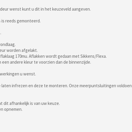
deur wenst kunt u dit in het keuzeveld aangeven.
as is reeds gemonteerd.
.
rondlaag.
leur worden afgelakt.
flaklaag 170mu. Aflakken wordt gedaan met Sikkens/Flexa.
n een andere kleur te voorzien dan de binnenzijde.
ewerkingen u wenst.
te laten infrezen en deze te monteren. Onze meerpuntsluitingen voldoe
 dit afhankelijk is van uw keuze.
ten opnemen.