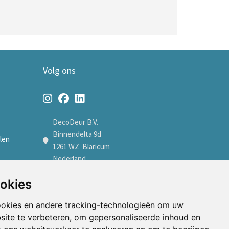
Volg ons
DecoDeur B.V.
Binnendelta 9d
len
1261 WZ Blaricum
Nederland
len
+31 35 7605600
ookies
verkoop@decodeur.nl
len
ookies en andere tracking-technologieën om uw
Afspraak maken
site te verbeteren, om gepersonaliseerde inhoud en