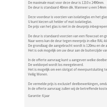
De maximale maat voor deze deur is 1210 x 2490mm.
De deur is standaard 40mm dik. Wanneer u een 54mm 
Deze voordeur is voorzien van isolatieglas en het gl
U kunt kiezen uit helder of mat isolatieglas.
De prijs van het glas is niet in de deurprijs inbegrepen
De deur is standaard voorzien van een flowcoat en g
Naar wens kan de deur tegen meerprijs in elke RAL-k
De grondlaag die aangebracht wordt is 120mu en de a
Het is ook mogelijk om uw deur aan de buitenzijde va
In de offerte aanvraag kunt u aangeven welke deelb
De weldorpel wordt los meegeleverd.
Het is mogelijk om een slotgat of meerpuntsluiting 
Veilig Wonen.
De vermelde prijs is exclusief deelbewerkingen, omdat
In de offerte aanvraag zullen wij de betreffende kos
Garantie: 6 jaar