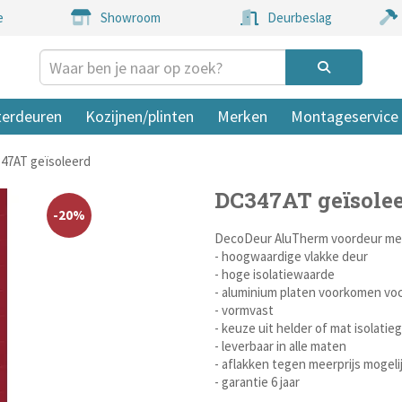
e
Showroom
Deurbeslag
terdeuren
Kozijnen/plinten
Merken
Montageservice
47AT geïsoleerd
DC347AT geïsole
-20%
DecoDeur AluTherm voordeur met
- hoogwaardige vlakke deur
- hoge isolatiewaarde
- aluminium platen voorkomen vo
- vormvast
- keuze uit helder of mat isolatieg
- leverbaar in alle maten
- aflakken tegen meerprijs mogeli
- garantie 6 jaar