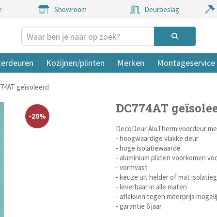
e
Showroom
Deurbeslag
terdeuren
Kozijnen/plinten
Merken
Montageservice
74AT geïsoleerd
DC774AT geïsole
-20%
DecoDeur AluTherm voordeur met
- hoogwaardige vlakke deur
- hoge isolatiewaarde
- aluminium platen voorkomen vo
- vormvast
- keuze uit helder of mat isolatieg
- leverbaar in alle maten
- aflakken tegen meerprijs mogeli
- garantie 6 jaar