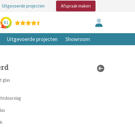
Uitgevoerde projecten
Afspraak maken
9.1
Uitgevoerde projecten
Showroom
erd
 glas
chtdoorslag
las
jk