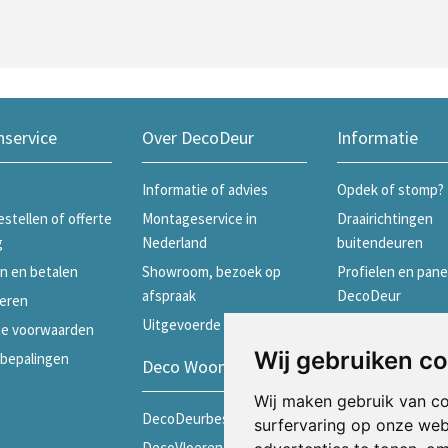
nservice
Over DecoDeur
Informatie
Informatie of advies
Opdek of stomp?
estellen of offerte
Montageservice in
Draairichtingen
g
Nederland
buitendeuren
n en betalen
Showroom, bezoek op
Profielen en pane
afspraak
DecoDeur
eren
Uitgevoerde projecten
Profielen en pane
e voorwaarden
Skantrae
Wij gebruiken c
ebepalingen
Deco Woonwinkels
Profielen en pane
Wij maken gebruik van c
Weekamp
DecoDeurbeslag
surfervaring op onze web
Schuifdeuren
DecoVloeren