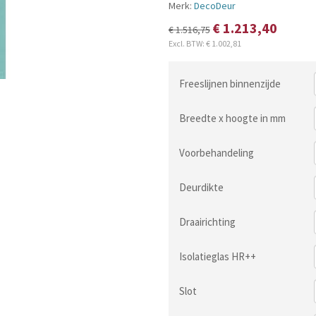
Merk:
DecoDeur
€ 1.213,40
€ 1.516,75
Excl. BTW:
€ 1.002,81
Freeslijnen binnenzijde
Breedte x hoogte in mm
Voorbehandeling
Deurdikte
Draairichting
Isolatieglas HR++
Slot