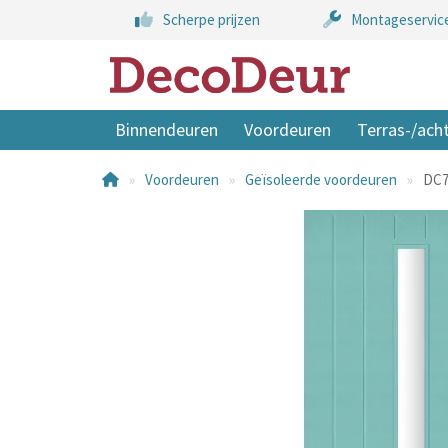
Scherpe prijzen
Montageservic
Binnendeuren
Voordeuren
Terras-/ach
Voordeuren
Geïsoleerde voordeuren
DC7