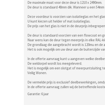
De maximale maat voor deze deur is 1210 x 2490mm.
De deur is standaard 40mm dik. Wanneer u een 54mm 
Deze voordeur is voorzien van isolatieglas en het gl
U kunt kiezen uit helder of mat isolatieglas.
De prijs van het glas is niet in de deurprijs inbegrepen
De deur is standaard voorzien van een flowcoat en g
Naar wens kan de deur tegen meerprijs in elke RAL-k
De grondlaag die aangebracht wordt is 120mu en de a
Het is ook mogelijk om uw deur aan de buitenzijde va
In de offerte aanvraag kunt u aangeven welke deelb
De weldorpel wordt los meegeleverd.
Het is mogelijk om een slotgat of meerpuntsluiting 
Veilig Wonen.
De vermelde prijs is exclusief deelbewerkingen, omdat
In de offerte aanvraag zullen wij de betreffende kos
Garantie: 6 jaar