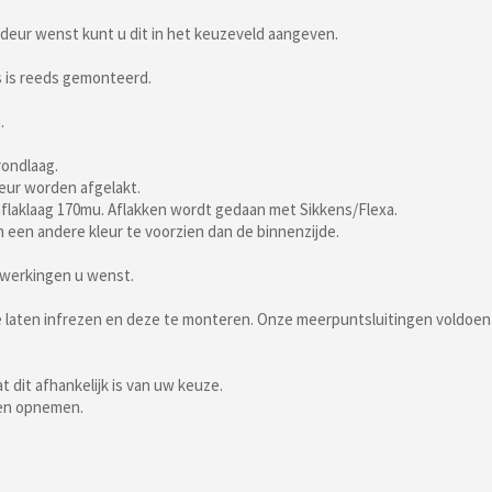
deur wenst kunt u dit in het keuzeveld aangeven.
as is reeds gemonteerd.
.
rondlaag.
leur worden afgelakt.
flaklaag 170mu. Aflakken wordt gedaan met Sikkens/Flexa.
n een andere kleur te voorzien dan de binnenzijde.
ewerkingen u wenst.
te laten infrezen en deze te monteren. Onze meerpuntsluitingen voldoe
 dit afhankelijk is van uw keuze.
ten opnemen.