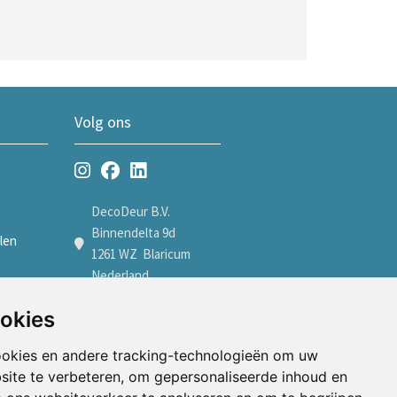
Volg ons
DecoDeur B.V.
Binnendelta 9d
len
1261 WZ Blaricum
Nederland
len
+31 35 7605600
ookies
verkoop@decodeur.nl
len
ookies en andere tracking-technologieën om uw
Afspraak maken
site te verbeteren, om gepersonaliseerde inhoud en