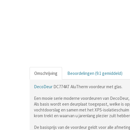
Omschrijving
Beoordelingen (9.1 gemiddeld)
DecoDeur
DC774AT AluTherm voordeur met glas.
Een mooie serie moderne voordeuren van DecoDeur, f
Als basis wordt een deurplaat toegepast, welke is o
vochtdoorslag en samen met het XPS-isolatieschuim z
krom trekt en waarvan u jarenlang plezier zult hebben
De basisprijs van de voordeur geldt voor alle afmet