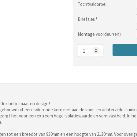
Tochtvaldorpel
Briefsleuf
Montage voordeur(en)
Aantal
lexibel in maat en design!
pgebouwd uit een isolerende kern met aan de voor- en achterzijde alum
orgt het voor een extreem hoge isolatiewaarde en vormvastheid. In het 
.
ingen tot een breedte van 930mm en een hoogte van 2130mm. Voor overig