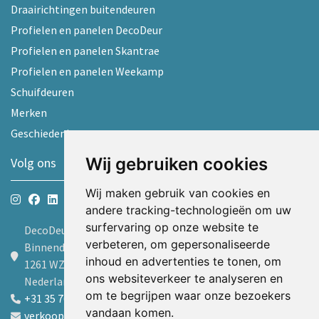
Draairichtingen buitendeuren
Profielen en panelen DecoDeur
Profielen en panelen Skantrae
Profielen en panelen Weekamp
Schuifdeuren
Merken
Geschiedenis
Wij gebruiken cookies
Volg ons
Wij maken gebruik van cookies en
andere tracking-technologieën om uw
surfervaring op onze website te
DecoDeur B.V.
verbeteren, om gepersonaliseerde
Binnendelta 9d
inhoud en advertenties te tonen, om
1261 WZ Blaricum
ons websiteverkeer te analyseren en
Nederland
om te begrijpen waar onze bezoekers
+31 35 7605600
vandaan komen.
verkoop@decodeur.nl