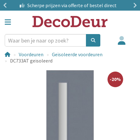
 direct
Montageservice
in heel Nederland
Voordeuren
Geïsoleerde voordeuren
DC733AT geïsoleerd
-20%