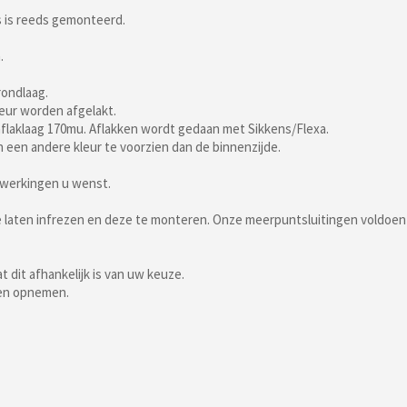
as is reeds gemonteerd.
.
rondlaag.
leur worden afgelakt.
flaklaag 170mu. Aflakken wordt gedaan met Sikkens/Flexa.
n een andere kleur te voorzien dan de binnenzijde.
ewerkingen u wenst.
te laten infrezen en deze te monteren. Onze meerpuntsluitingen voldoe
 dit afhankelijk is van uw keuze.
ten opnemen.