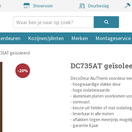
e
Showroom
Deurbeslag
terdeuren
Kozijnen/plinten
Merken
Montageservice
35AT geïsoleerd
DC735AT geïsole
-20%
DecoDeur AluTherm voordeur met
- hoogwaardige vlakke deur
- hoge isolatiewaarde
- aluminium platen voorkomen vo
- vormvast
- keuze uit helder of mat isolatieg
- leverbaar in alle maten
- aflakken tegen meerprijs mogeli
- garantie 6 jaar