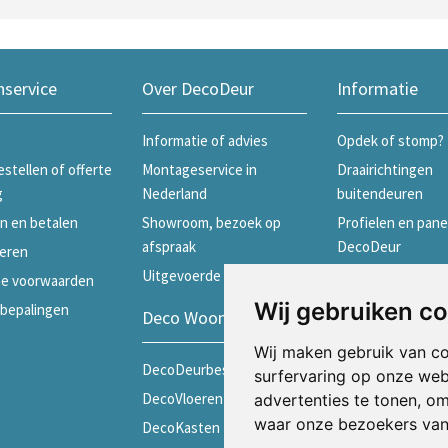
nservice
Over DecoDeur
Informatie
Informatie of advies
Opdek of stomp?
estellen of offerte
Montageservice in
Draairichtingen
g
Nederland
buitendeuren
n en betalen
Showroom, bezoek op
Profielen en pane
afspraak
DecoDeur
eren
Uitgevoerde projecten
Profielen en pane
e voorwaarden
Skantrae
Wij gebruiken c
ebepalingen
Deco Woonwinkels
Profielen en pane
Wij maken gebruik van c
Weekamp
DecoDeurbeslag
surfervaring op onze web
Schuifdeuren
DecoVloeren
advertenties te tonen, o
Merken
waar onze bezoekers va
DecoKasten
Geschiedenis