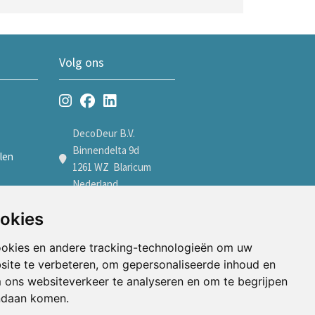
Volg ons
DecoDeur B.V.
Binnendelta 9d
len
1261 WZ Blaricum
Nederland
len
+31 35 7605600
ookies
verkoop@decodeur.nl
len
ookies en andere tracking-technologieën om uw
Afspraak maken
site te verbeteren, om gepersonaliseerde inhoud en
m ons websiteverkeer te analyseren en om te begrijpen
ndaan komen.