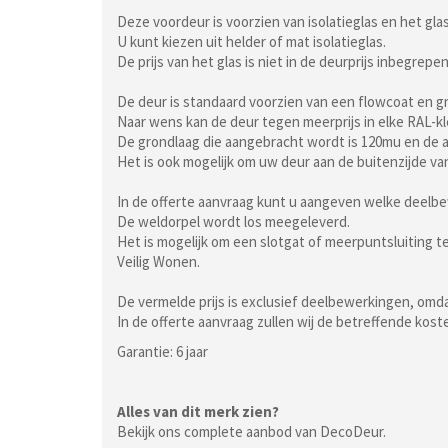
Deze voordeur is voorzien van isolatieglas en het gl
U kunt kiezen uit helder of mat isolatieglas.
De prijs van het glas is niet in de deurprijs inbegrepen
De deur is standaard voorzien van een flowcoat en g
Naar wens kan de deur tegen meerprijs in elke RAL-k
De grondlaag die aangebracht wordt is 120mu en de a
Het is ook mogelijk om uw deur aan de buitenzijde va
In de offerte aanvraag kunt u aangeven welke deelb
De weldorpel wordt los meegeleverd.
Het is mogelijk om een slotgat of meerpuntsluiting 
Veilig Wonen.
De vermelde prijs is exclusief deelbewerkingen, omdat
In de offerte aanvraag zullen wij de betreffende kos
Garantie: 6 jaar
Alles van dit merk zien?
Bekijk ons complete aanbod van DecoDeur.