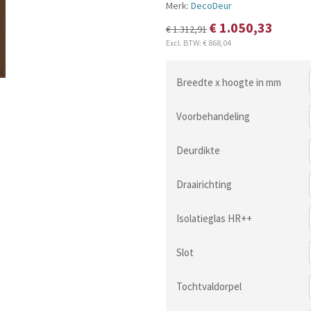
Merk:
DecoDeur
€ 1.050,33
€ 1.312,91
Excl. BTW:
€ 868,04
Breedte x hoogte in mm
Voorbehandeling
Deurdikte
Draairichting
Isolatieglas HR++
Slot
Tochtvaldorpel