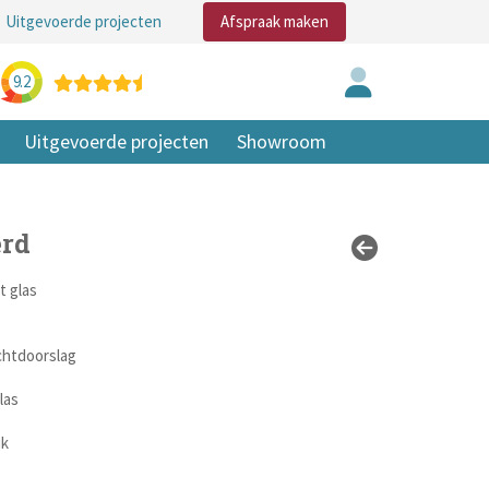
Uitgevoerde projecten
Afspraak maken
9.2
Uitgevoerde projecten
Showroom
erd
 glas
chtdoorslag
las
jk