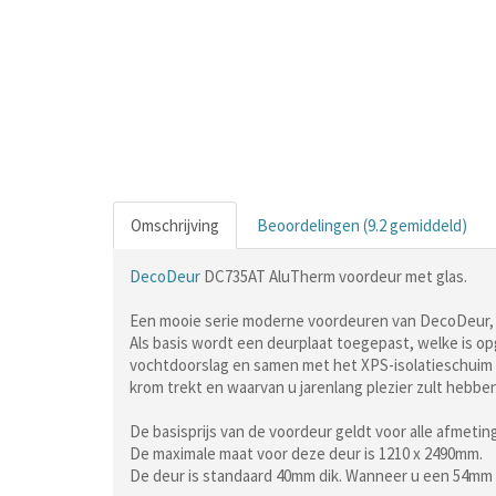
Omschrijving
Beoordelingen (9.2 gemiddeld)
DecoDeur
DC735AT AluTherm voordeur met glas.
Een mooie serie moderne voordeuren van DecoDeur, f
Als basis wordt een deurplaat toegepast, welke is o
vochtdoorslag en samen met het XPS-isolatieschuim z
krom trekt en waarvan u jarenlang plezier zult hebben
De basisprijs van de voordeur geldt voor alle afmet
De maximale maat voor deze deur is 1210 x 2490mm.
De deur is standaard 40mm dik. Wanneer u een 54mm 