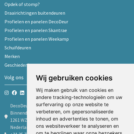
Opdek of stomp?
Draairichtingen buitendeuren
Profielen en panelen DecoDeur
Profielen en panelen Skantrae
Profielen en panelen Weekamp
Schuifdeuren
Merken
Geschiedenis
Wij gebruiken cookies
Volg ons
Wij maken gebruik van cookies en
andere tracking-technologieën om uw
surfervaring op onze website te
DecoDeur B.V.
verbeteren, om gepersonaliseerde
Binnendelta 9d
inhoud en advertenties te tonen, om
1261 WZ Blaricum
ons websiteverkeer te analyseren en
Nederland
om te begrijpen waar onze bezoekers