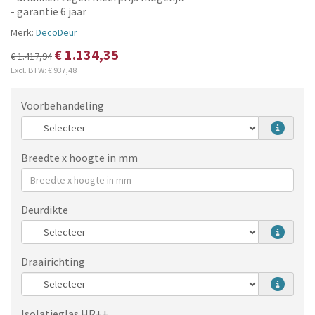
- garantie 6 jaar
Merk:
DecoDeur
€ 1.134,35
€ 1.417,94
Excl. BTW:
€ 937,48
Voorbehandeling
Breedte x hoogte in mm
Deurdikte
Draairichting
Isolatieglas HR++