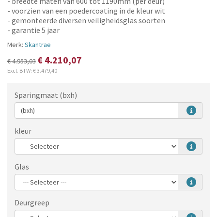
- breedte maten van 600 tot 1190mm (per deur)
- voorzien van een poedercoating in de kleur wit
- gemonteerde diversen veiligheidsglas soorten
- garantie 5 jaar
Merk:
Skantrae
€ 4.210,07
€ 4.953,03
Excl. BTW:
€ 3.479,40
Sparingmaat (bxh)
kleur
Glas
Deurgreep