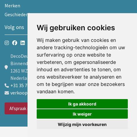
Merken
Geschiedenis
Wij gebruiken cookies
Volg ons
Wij maken gebruik van cookies en
andere tracking-technologieën om uw
surfervaring op onze website te
DecoDeur B.V.
verbeteren, om gepersonaliseerde
Binnendelta 9d
inhoud en advertenties te tonen, om
1261 WZ Blaricum
ons websiteverkeer te analyseren en
Nederland
om te begrijpen waar onze bezoekers
+31 35 7605600
vandaan komen.
verkoop@decodeur.nl
Ik ga akkoord
Afspraak maken
Ik weiger
Wijzig mijn voorkeuren
© Copyright DecoDeur B.V.