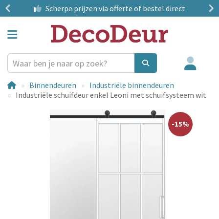
?
Scherpe prijzen
via offerte of bestel direct
Binnendeuren
Industriële binnendeuren
Industriële schuifdeur enkel Leoni met schuifsysteem wit
-15%