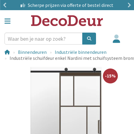
?
Scherpe prijzen
via offerte of bestel direct
Binnendeuren
Industriële binnendeuren
Industriële schuifdeur enkel Nardini met schuifsysteem bron
-15%