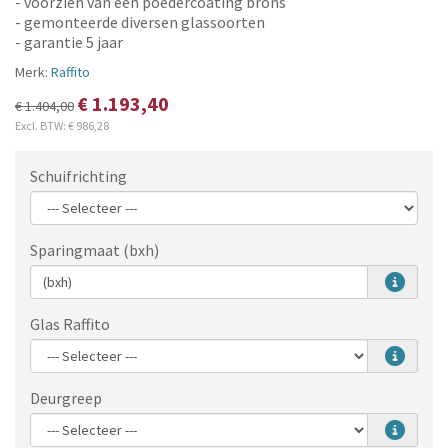
- voorzien van een poedercoating brons
- gemonteerde diversen glassoorten
- garantie 5 jaar
Merk:
Raffito
€ 1.193,40
€ 1.404,00
Excl. BTW:
€ 986,28
Schuifrichting
Sparingmaat (bxh)
Glas Raffito
Deurgreep