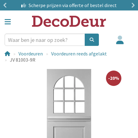
?
Scherpe prijzen
via offerte of bestel direct
Voordeuren
Voordeuren reeds afgelakt
JV 81003-9R
-20%