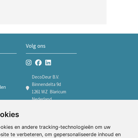
Volg ons
DecoDeur B.V.
Binnendelta 9d
len
1261 WZ Blaricum
Nederland
len
+31 35 7605600
ookies
verkoop@decodeur.nl
len
ookies en andere tracking-technologieën om uw
Afspraak maken
site te verbeteren, om gepersonaliseerde inhoud en