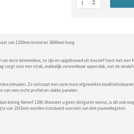
e maat van 1230mm breed en 2600mm hoog.
 van deze binnendeur, ze zijn en opgebouwd uit massief hout met een M
 zorgt voor een strak, makkelijk verwerkbaar oppervlak, wat de einda
erdoezelnaden. Zo ontstaat een serie mooi afgewerkte kwaliteitsdeuren
n van een recht profiel en vlakke panelen.
rplaat boring Nemef 1200. Wanneer u geen slotgaten wenst, is dit ook m
te van 2315mm worden standaard voorzien van drie paumellegaten.