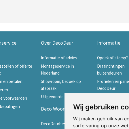
nservice
Over DecoDeur
Informatie
Informatie of advies
Opdek of stomp?
estellen of offerte
Montageservice in
Draairichtingen
g
Nederland
buitendeuren
n en betalen
Showroom, bezoek op
Profielen en pane
afspraak
DecoDeur
eren
Uitgevoerde projecten
Profielen en pane
e voorwaarden
Skantrae
Wij gebruiken c
ebepalingen
Deco Woonwinkels
Profielen en pane
Wij maken gebruik van c
Weekamp
DecoDeurbeslag
surfervaring op onze web
Schuifdeuren