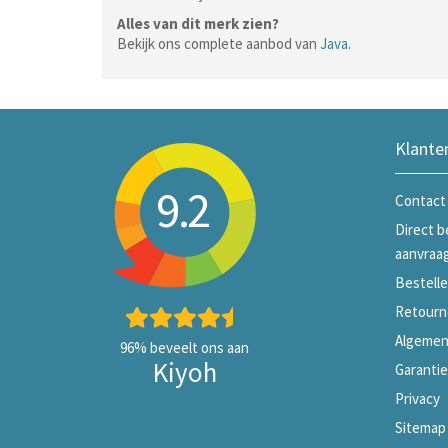
Alles van dit merk zien?
Bekijk ons complete aanbod van
Java
.
Klante
9.2
Contact
Direct b
aanvraa
Bestelle
Retourn
Algemen
96%
beveelt ons aan
Kiyoh
Garanti
Privacy
Sitemap