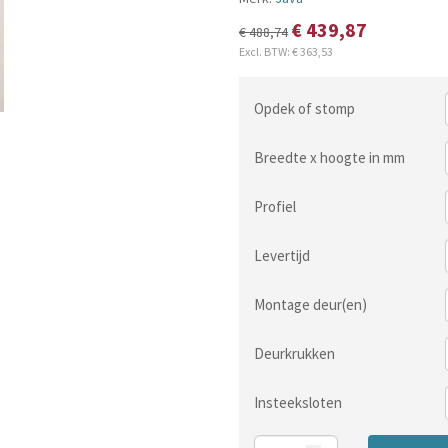
€ 439,87
€ 488,74
Excl. BTW:
€ 363,53
Opdek of stomp
Breedte x hoogte in mm
Profiel
Levertijd
Montage deur(en)
Deurkrukken
Insteeksloten
Aantal