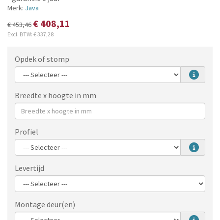
Merk:
Java
€ 408,11
€ 453,46
Excl. BTW:
€ 337,28
Opdek of stomp
Breedte x hoogte in mm
Profiel
Levertijd
Montage deur(en)