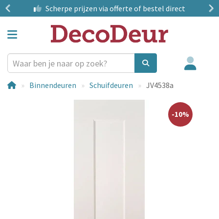
?
Scherpe prijzen
via offerte of bestel direct
Binnendeuren
Schuifdeuren
JV4538a
-10%