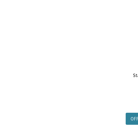
St
OF