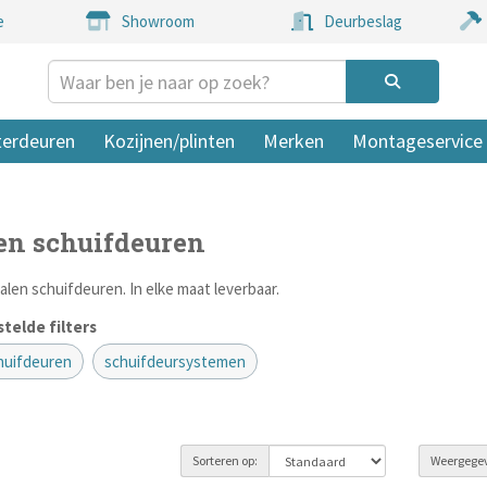
e
Showroom
Deurbeslag
terdeuren
Kozijnen/plinten
Merken
Montageservice
en schuifdeuren
alen schuifdeuren. In elke maat leverbaar.
telde filters
chuifdeuren
schuifdeursystemen
Sorteren op:
Weergege