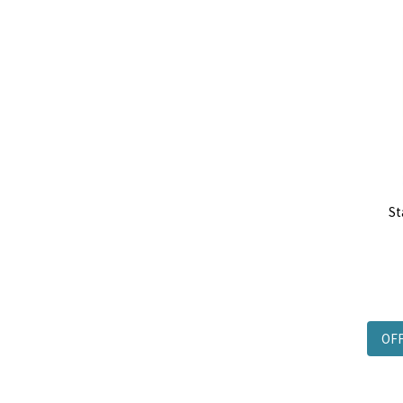
St
OF