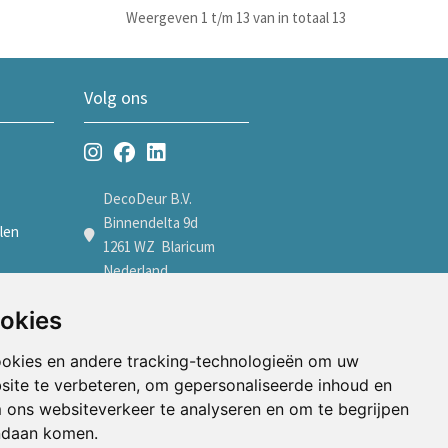
Weergeven 1 t/m 13 van in totaal 13
Volg ons
DecoDeur B.V.
Binnendelta 9d
len
1261 WZ Blaricum
Nederland
len
+31 35 7605600
ookies
verkoop@decodeur.nl
len
ookies en andere tracking-technologieën om uw
Afspraak maken
site te verbeteren, om gepersonaliseerde inhoud en
m ons websiteverkeer te analyseren en om te begrijpen
ndaan komen.