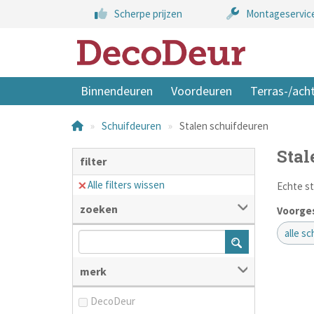
Scherpe prijzen
Montageservic
Binnendeuren
Voordeuren
Terras-/ach
Schuifdeuren
Stalen schuifdeuren
Stal
filter
Alle filters wissen
Echte st
zoeken
Voorges
alle s
merk
DecoDeur