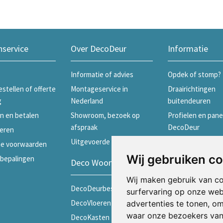
nservice
Over DecoDeur
Informatie
Informatie of advies
Opdek of stomp?
estellen of offerte
Montageservice in
Draairichtingen
g
Nederland
buitendeuren
n en betalen
Showroom, bezoek op
Profielen en pane
afspraak
DecoDeur
eren
Uitgevoerde projecten
Profielen en pane
e voorwaarden
Skantrae
Wij gebruiken c
ebepalingen
Deco Woonwinkels
Profielen en pane
Wij maken gebruik van c
Weekamp
DecoDeurbeslag
surfervaring op onze web
Schuifdeuren
DecoVloeren
advertenties te tonen, o
Merken
waar onze bezoekers va
DecoKasten