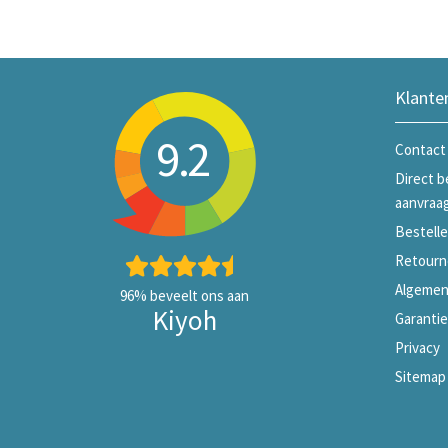
Klante
9.2
Contact
Direct b
aanvraa
Bestelle
Retourn
Algemen
96%
beveelt ons aan
Kiyoh
Garanti
Privacy
Sitemap