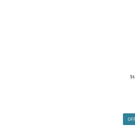
St
OF