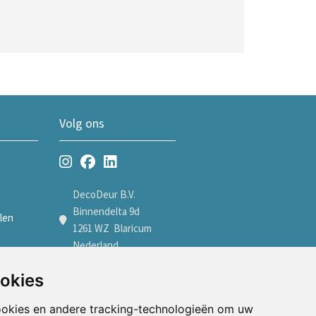
Volg ons
DecoDeur B.V.
Binnendelta 9d
len
1261 WZ Blaricum
Nederland
len
+31 35 7605600
ookies
verkoop@decodeur.nl
len
ookies en andere tracking-technologieën om uw
Afspraak maken