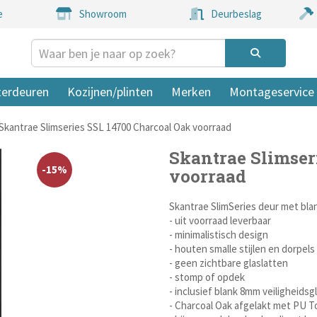
e
Showroom
Deurbeslag
terdeuren
Kozijnen/plinten
Merken
Montageservice
Skantrae Slimseries SSL 14700 Charcoal Oak voorraad
Skantrae Slimser
-15%
voorraad
Skantrae SlimSeries deur met blan
- uit voorraad leverbaar
- minimalistisch design
- houten smalle stijlen en dorpel
- geen zichtbare glaslatten
- stomp of opdek
- inclusief blank 8mm veiligheids
- Charcoal Oak afgelakt met PU 