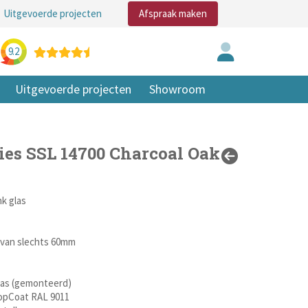
Uitgevoerde projecten
Afspraak maken
9.2
Uitgevoerde projecten
Showroom
ies SSL 14700 Charcoal Oak
k glas
s van slechts 60mm
glas (gemonteerd)
TopCoat RAL 9011