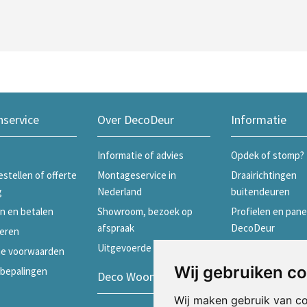
nservice
Over DecoDeur
Informatie
Informatie of advies
Opdek of stomp?
estellen of offerte
Montageservice in
Draairichtingen
g
Nederland
buitendeuren
n en betalen
Showroom, bezoek op
Profielen en pane
afspraak
DecoDeur
eren
Uitgevoerde projecten
Profielen en pane
e voorwaarden
Skantrae
Wij gebruiken c
ebepalingen
Deco Woonwinkels
Profielen en pane
Wij maken gebruik van c
Weekamp