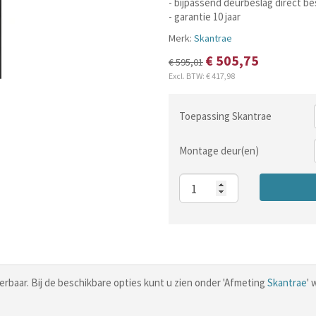
- bijpassend deurbeslag direct be
- garantie 10 jaar
Merk:
Skantrae
€ 505,75
€ 595,01
Excl. BTW:
€ 417,98
Toepassing Skantrae
Montage deur(en)
Aantal
verbaar. Bij de beschikbare opties kunt u zien onder 'Afmeting
Skantrae
' 