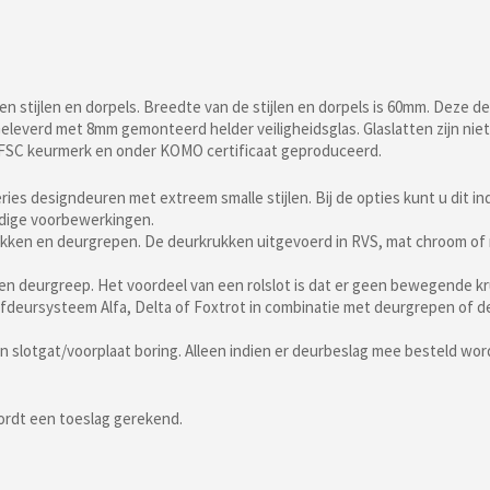
 stijlen en dorpels. Breedte van de stijlen en dorpels is 60mm. Deze de
leverd met 8mm gemonteerd helder veiligheidsglas. Glaslatten zijn niet
t FSC keurmerk en onder KOMO certificaat geproduceerd.
ries designdeuren met extreem smalle stijlen. Bij de opties kunt u dit 
odige voorbewerkingen.
krukken en deurgrepen. De deurkrukken uitgevoerd in RVS, mat chroom o
een deurgreep. Het voordeel van een rolslot is dat er geen bewegende kr
uifdeursysteem Alfa, Delta of Foxtrot in combinatie met deurgrepen of
n slotgat/voorplaat boring. Alleen indien er deurbeslag mee besteld w
wordt een toeslag gerekend.