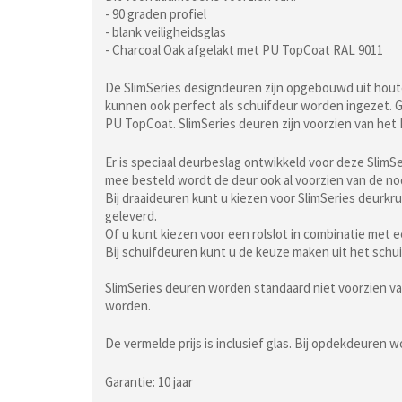
- 90 graden profiel
- blank veiligheidsglas
- Charcoal Oak afgelakt met PU TopCoat RAL 9011
De SlimSeries designdeuren zijn opgebouwd uit houten
kunnen ook perfect als schuifdeur worden ingezet. Ge
PU TopCoat. SlimSeries deuren zijn voorzien van he
Er is speciaal deurbeslag ontwikkeld voor deze SlimSe
mee besteld wordt de deur ook al voorzien van de n
Bij draaideuren kunt u kiezen voor SlimSeries deur
geleverd.
Of u kunt kiezen voor een rolslot in combinatie met 
Bij schuifdeuren kunt u de keuze maken uit het sch
SlimSeries deuren worden standaard niet voorzien va
worden.
De vermelde prijs is inclusief glas. Bij opdekdeuren 
Garantie: 10 jaar