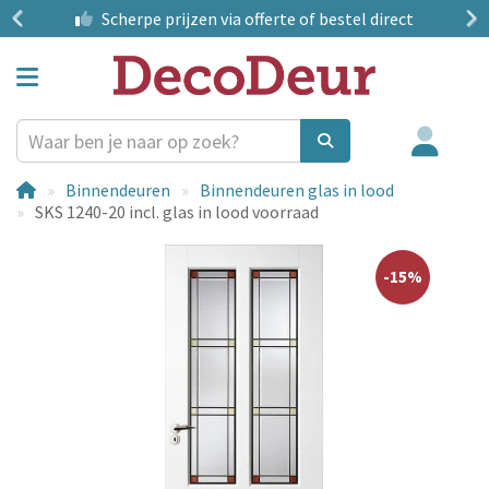
?
Scherpe prijzen
via offerte of bestel direct
Binnendeuren
Binnendeuren glas in lood
SKS 1240-20 incl. glas in lood voorraad
-15%