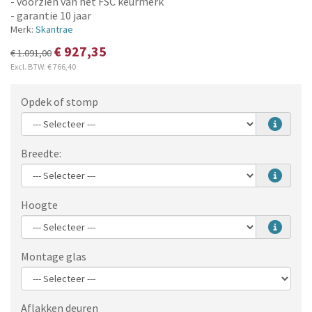
- voorzien van het FSC keurmerk
- garantie 10 jaar
Merk:
Skantrae
€ 927,35
€ 1.091,00
Excl. BTW:
€ 766,40
Opdek of stomp
Breedte:
Hoogte
Montage glas
Aflakken deuren