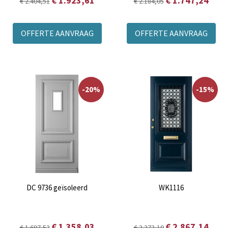
€ 1.923,61
€ 1.747,24
€ 2.404,51
€ 2.184,05
OFFERTE AANVRAAG
OFFERTE AANVRAAG
-20%
-15%
DC 9736 geïsoleerd
WK1116
€ 1.358,03
€ 2.867,14
€ 1.697,53
€ 3.373,10