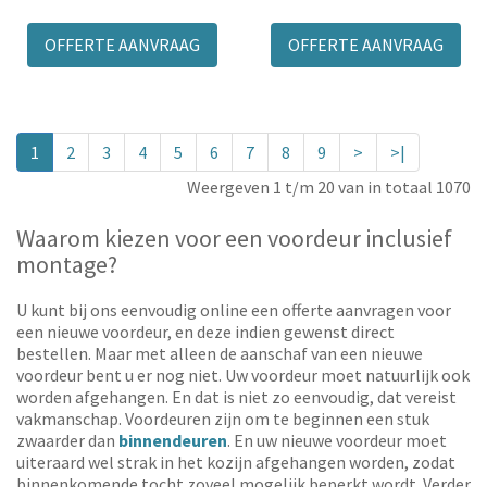
OFFERTE AANVRAAG
OFFERTE AANVRAAG
1
2
3
4
5
6
7
8
9
>
>|
Weergeven 1 t/m 20 van in totaal 1070
Waarom kiezen voor een voordeur inclusief
montage?
U kunt bij ons eenvoudig online een offerte aanvragen voor
een nieuwe voordeur, en deze indien gewenst direct
bestellen. Maar met alleen de aanschaf van een nieuwe
voordeur bent u er nog niet. Uw voordeur moet natuurlijk ook
worden afgehangen. En dat is niet zo eenvoudig, dat vereist
vakmanschap. Voordeuren zijn om te beginnen een stuk
zwaarder dan
binnendeuren
. En uw nieuwe voordeur moet
uiteraard wel strak in het kozijn afgehangen worden, zodat
binnenkomende tocht zoveel mogelijk beperkt wordt. Verder