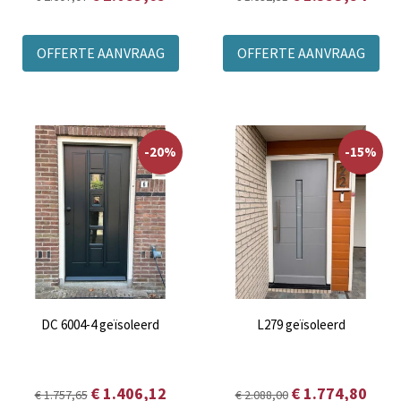
OFFERTE AANVRAAG
OFFERTE AANVRAAG
-20%
-15%
DC 6004-4 geïsoleerd
L279 geïsoleerd
€ 1.406,12
€ 1.774,80
€ 1.757,65
€ 2.088,00