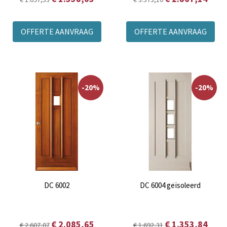
OFFERTE AANVRAAG
OFFERTE AANVRAAG
-20%
-20%
DC 6002
DC 6004 geïsoleerd
€ 2.085,65
€ 1.353,84
€ 2.607,07
€ 1.692,31