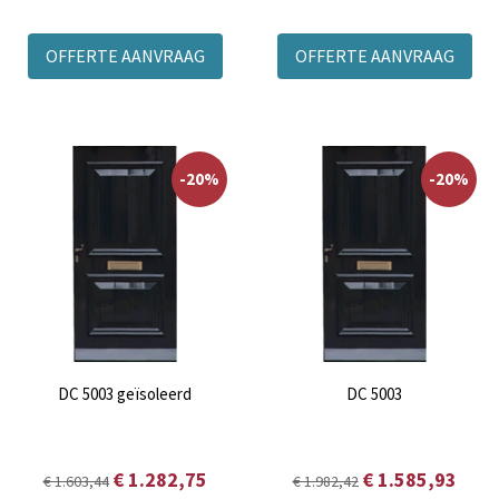
OFFERTE AANVRAAG
OFFERTE AANVRAAG
-20%
-20%
DC 5003 geïsoleerd
DC 5003
€ 1.282,75
€ 1.585,93
€ 1.603,44
€ 1.982,42