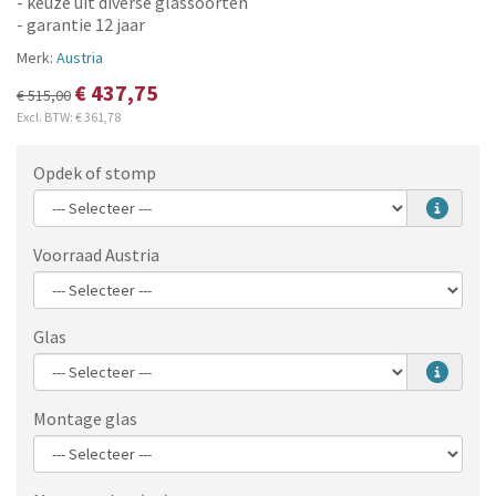
- keuze uit diverse glassoorten
- garantie 12 jaar
Merk:
Austria
€ 437,75
€ 515,00
Excl. BTW:
€ 361,78
Opdek of stomp
Voorraad Austria
Glas
Montage glas