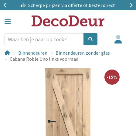
?
Scherpe prijzen
via offerte of bestel direct
Binnendeuren
Binnendeuren zonder glas
Cabana Roble Uno links voorraad
-15%