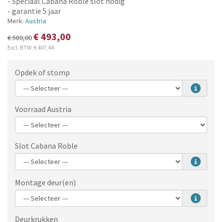
- Speciaal Cabana Roble slot nodig
- garantie 5 jaar
Merk:
Austria
€ 493,00
€ 580,00
Excl. BTW:
€ 407,44
Opdek of stomp
Voorraad Austria
Slot Cabana Roble
Montage deur(en)
Deurkrukken