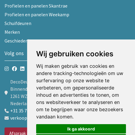
Profielen en panelen Skantrae
Profielen en panelen Weekamp
Schuifdeuren
Merken
Geschiedenis
Wij gebruiken cookies
Volg ons
Wij maken gebruik van cookies en
andere tracking-technologieën om uw
surfervaring op onze website te
DecoDeur B.V.
verbeteren, om gepersonaliseerde
Binnendelta 9d
inhoud en advertenties te tonen, om
1261 WZ Blaricum
ons websiteverkeer te analyseren en
Nederland
om te begrijpen waar onze bezoekers
+31 35 7605600
vandaan komen.
verkoop@decodeur.nl
Ik ga akkoord
Afspraak maken