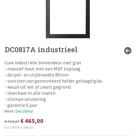
DC0817A industrieel
Luxe industriële binnendeur met glas
- massief hout met een MDF toplaag
- dorpel- en stijlbreedte 80mm
- voorzien van gemonteerd helder gelaagd glas
- keuze uit wit of zwart gegrond
- leverbaar in alle maten
- stompe uitvoering
- garantie 6 jaar
Merk:
DecoDeur
€ 465,00
€ 516,67
Excl. BTW:
€ 384,30