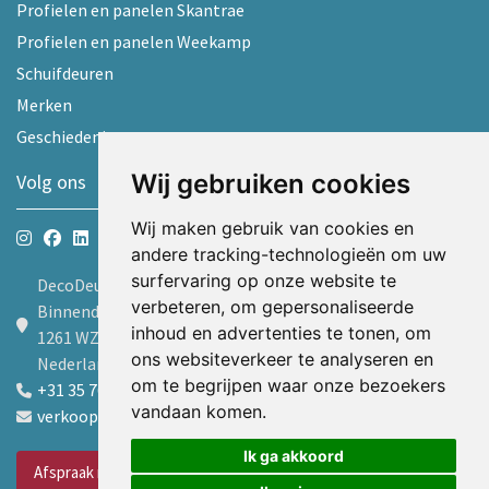
Profielen en panelen Skantrae
Profielen en panelen Weekamp
Schuifdeuren
Merken
Geschiedenis
Wij gebruiken cookies
Volg ons
Wij maken gebruik van cookies en
andere tracking-technologieën om uw
surfervaring op onze website te
DecoDeur B.V.
verbeteren, om gepersonaliseerde
Binnendelta 9d
inhoud en advertenties te tonen, om
1261 WZ Blaricum
ons websiteverkeer te analyseren en
Nederland
om te begrijpen waar onze bezoekers
+31 35 7605600
vandaan komen.
verkoop@decodeur.nl
Ik ga akkoord
Afspraak maken