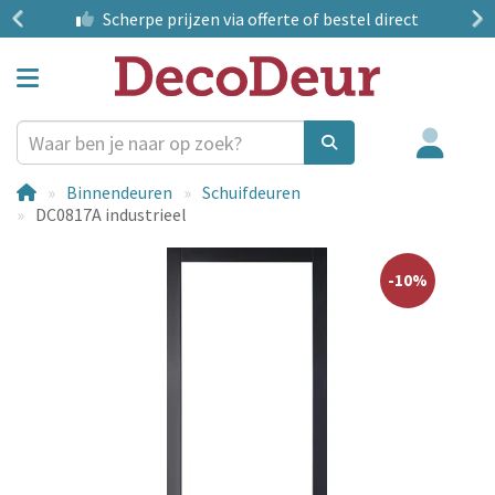
?
Scherpe prijzen
via offerte of bestel direct
Binnendeuren
Schuifdeuren
DC0817A industrieel
-10%