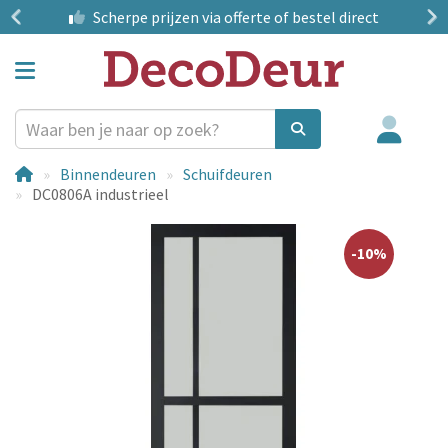
?
Scherpe prijzen
via offerte of bestel direct
Binnendeuren
Schuifdeuren
DC0806A industrieel
-10%