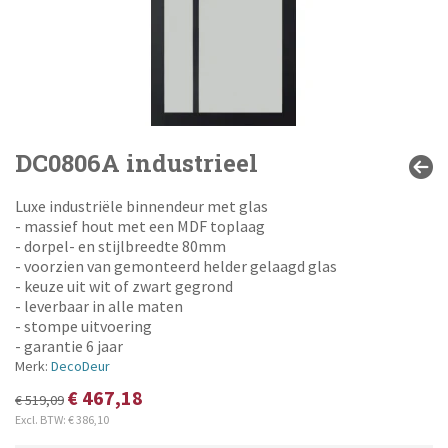
DC0806A industrieel
Luxe industriële binnendeur met glas
- massief hout met een MDF toplaag
- dorpel- en stijlbreedte 80mm
- voorzien van gemonteerd helder gelaagd glas
- keuze uit wit of zwart gegrond
- leverbaar in alle maten
- stompe uitvoering
- garantie 6 jaar
Merk:
DecoDeur
€ 467,18
€ 519,09
Excl. BTW:
€ 386,10