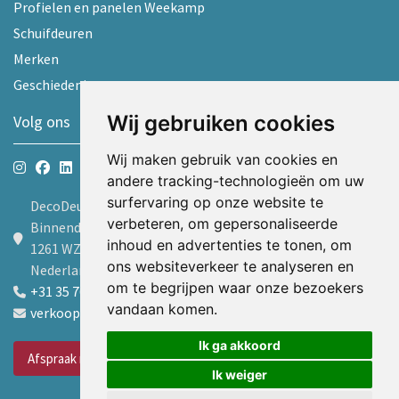
Profielen en panelen Weekamp
Schuifdeuren
Merken
Geschiedenis
Wij gebruiken cookies
Volg ons
Wij maken gebruik van cookies en
andere tracking-technologieën om uw
surfervaring op onze website te
DecoDeur B.V.
verbeteren, om gepersonaliseerde
Binnendelta 9d
inhoud en advertenties te tonen, om
1261 WZ Blaricum
ons websiteverkeer te analyseren en
Nederland
om te begrijpen waar onze bezoekers
+31 35 7605600
vandaan komen.
verkoop@decodeur.nl
Ik ga akkoord
Afspraak maken
Ik weiger