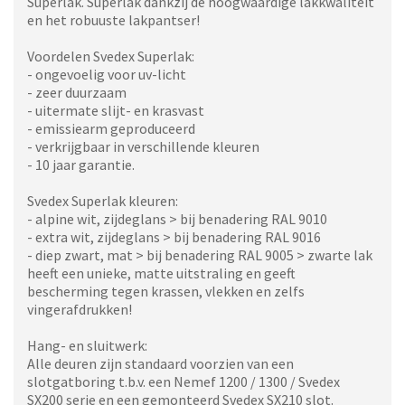
Superlak. Superlak dankzij de hoogwaardige lakkwaliteit
en het robuuste lakpantser!
Voordelen Svedex Superlak:
- ongevoelig voor uv-licht
- zeer duurzaam
- uitermate slijt- en krasvast
- emissiearm geproduceerd
- verkrijgbaar in verschillende kleuren
- 10 jaar garantie.
Svedex Superlak kleuren:
- alpine wit, zijdeglans > bij benadering RAL 9010
- extra wit, zijdeglans > bij benadering RAL 9016
- diep zwart, mat > bij benadering RAL 9005 > zwarte lak
heeft een unieke, matte uitstraling en geeft
bescherming tegen krassen, vlekken en zelfs
vingerafdrukken!
Hang- en sluitwerk:
Alle deuren zijn standaard voorzien van een
slotgatboring t.b.v. een Nemef 1200 / 1300 / Svedex
SX200 serie en een gemonteerd Svedex SX210 slot.