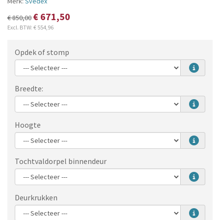
Merk:
Svedex
€ 671,50
€ 850,00
Excl. BTW:
€ 554,96
Opdek of stomp
Breedte:
Hoogte
Tochtvaldorpel binnendeur
Deurkrukken