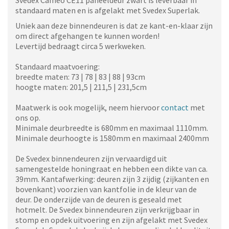
Svedex Cameo CE11 paneeldeur
zwart
is leverbaar in
standaard maten en is afgelakt met Svedex Superlak.
Uniek aan deze binnendeuren is dat ze kant-en-klaar zijn
om direct afgehangen te kunnen worden!
Levertijd bedraagt circa 5 werkweken.
Standaard maatvoering:
breedte maten: 73 | 78 | 83 | 88 | 93cm
hoogte maten: 201,5 | 211,5 | 231,5cm
Maatwerk is ook mogelijk, neem hiervoor
contact
met
ons op.
Minimale deurbreedte is 680mm en maximaal 1110mm.
Minimale deurhoogte is 1580mm en maximaal 2400mm
De Svedex binnendeuren zijn vervaardigd uit
samengestelde honingraat en hebben een dikte van ca.
39mm. Kantafwerking: deuren zijn 3 zijdig (zijkanten en
bovenkant) voorzien van kantfolie in de kleur van de
deur. De onderzijde van de deuren is geseald met
hotmelt. De Svedex binnendeuren zijn verkrijgbaar in
stomp en opdek uitvoering en zijn afgelakt met Svedex