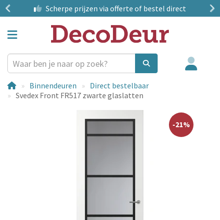
?
Scherpe prijzen
via offerte of bestel direct
Binnendeuren
Direct bestelbaar
Svedex Front FR517 zwarte glaslatten
-21%