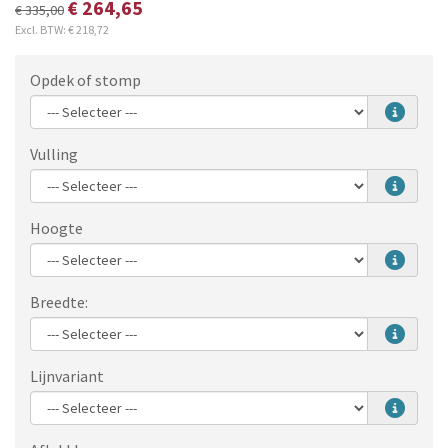
€ 264,65
€ 335,00
Excl. BTW:
€ 218,72
Opdek of stomp
Vulling
Hoogte
Breedte:
Lijnvariant