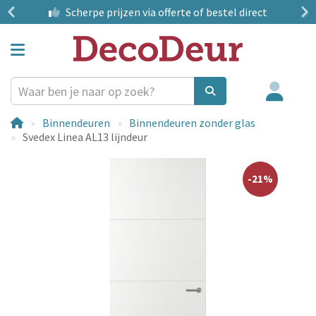
?
Scherpe prijzen
via offerte of bestel direct
Binnendeuren
Binnendeuren zonder glas
Svedex Linea AL13 lijndeur
-21%