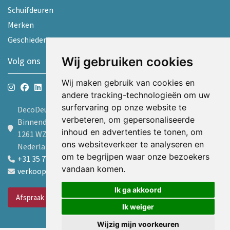
Schuifdeuren
Merken
Geschiedenis
Wij gebruiken cookies
Volg ons
Wij maken gebruik van cookies en
andere tracking-technologieën om uw
surfervaring op onze website te
DecoDeur B.V.
verbeteren, om gepersonaliseerde
Binnendelta 9d
inhoud en advertenties te tonen, om
1261 WZ Blaricum
ons websiteverkeer te analyseren en
Nederland
om te begrijpen waar onze bezoekers
+31 35 7605600
vandaan komen.
verkoop@decodeur.nl
Ik ga akkoord
Afspraak maken
Ik weiger
Wijzig mijn voorkeuren