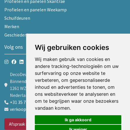
Profielen en panelen Skantrae
Profielen en panelen Weekamp
Schuifdeuren
Merken
Geschiedenis
Wij gebruiken cookies
Volg ons
Wij maken gebruik van cookies en
andere tracking-technologieën om uw
surfervaring op onze website te
DecoDeur B.V.
verbeteren, om gepersonaliseerde
Binnendelta 9d
inhoud en advertenties te tonen, om
1261 WZ Blaricum
ons websiteverkeer te analyseren en
Nederland
om te begrijpen waar onze bezoekers
+31 35 7605600
vandaan komen.
verkoop@decodeur.nl
Ik ga akkoord
Afspraak maken
Ik weiger