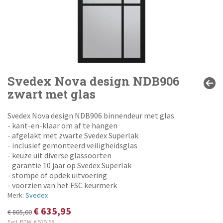
Svedex Nova design NDB906
zwart met glas
Svedex Nova design NDB906 binnendeur met glas
- kant-en-klaar om af te hangen
- afgelakt met zwarte Svedex Superlak
- inclusief gemonteerd veiligheidsglas
- keuze uit diverse glassoorten
- garantie 10 jaar op Svedex Superlak
- stompe of opdek uitvoering
- voorzien van het FSC keurmerk
Merk:
Svedex
€ 635,95
€ 805,00
Excl. BTW:
€ 525,58