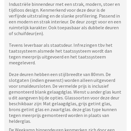
Industriële binnendeur met een strak, modern, stoer en
tijdloos design. Kenmerkend voor deze deur is de
verfijnde uitstraling en de slanke profilering. Passend in
een modern en strak interieur. De deur zorgt voor en een
ruimtelijk karakter. Ook toepasbaar als dubbele deuren
of schuifdeur(en).
Tevens leverbaar als staatsdeur. Infrezingen tbv het
taatssysteem alsmede het taatssysteem wordt dan
tegen meerprijs uitgevoerd en het taatssysteem
meegeleverd.
Deze deuren hebben een stijlbreedte van 80mm. De
slotgaten (indien gewenst) worden alleen uitgevoerd
voor smaldeursloten. De vermelde prijs is inclusief
gemonteerd blank gelaagdglas. Wenst u ander glas kunt
u dit aangeven bij de opties. Glassoorten voor deze deur
beschikbaar zijn: Mat gelaagdglas, grijs getint glas,
brons getint glas en zwartglas. deze glas type kunnen
tegen meerprijs gemonteerd worden in plaats van
helderglas.
De Weekamp binnendeuren kenmerken zich door een