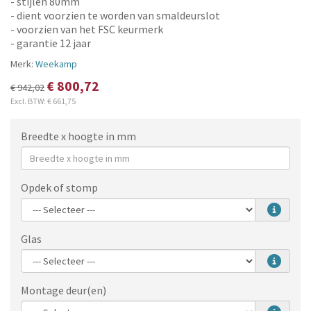
- stijlen 80mm
- dient voorzien te worden van smaldeurslot
- voorzien van het FSC keurmerk
- garantie 12 jaar
Merk:
Weekamp
€ 800,72
€ 942,02
Excl. BTW:
€ 661,75
Breedte x hoogte in mm
Opdek of stomp
Glas
Montage deur(en)