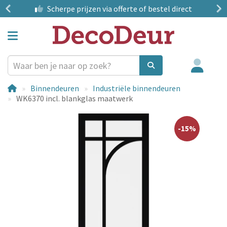
?
Scherpe prijzen
via offerte of bestel direct
Binnendeuren
Industriële binnendeuren
WK6370 incl. blankglas maatwerk
-15%