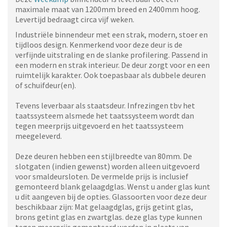
maximale maat van 1200mm breed en 2400mm hoog.
Levertijd bedraagt circa vijf weken.
Industriële binnendeur met een strak, modern, stoer en
tijdloos design. Kenmerkend voor deze deur is de
verfijnde uitstraling en de slanke profilering. Passend in
een modern en strak interieur. De deur zorgt voor en een
ruimtelijk karakter. Ook toepasbaar als dubbele deuren
of schuifdeur(en).
Tevens leverbaar als staatsdeur. Infrezingen tbv het
taatssysteem alsmede het taatssysteem wordt dan
tegen meerprijs uitgevoerd en het taatssysteem
meegeleverd.
Deze deuren hebben een stijlbreedte van 80mm. De
slotgaten (indien gewenst) worden alleen uitgevoerd
voor smaldeursloten. De vermelde prijs is inclusief
gemonteerd blank gelaagdglas. Wenst u ander glas kunt
u dit aangeven bij de opties. Glassoorten voor deze deur
beschikbaar zijn: Mat gelaagdglas, grijs getint glas,
brons getint glas en zwartglas. deze glas type kunnen