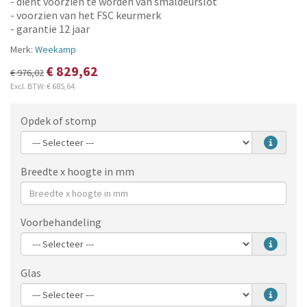
- dient voorzien te worden van smaldeurslot
- voorzien van het FSC keurmerk
- garantie 12 jaar
Merk:
Weekamp
€ 829,62
€ 976,02
Excl. BTW:
€ 685,64
Opdek of stomp
Breedte x hoogte in mm
Voorbehandeling
Glas