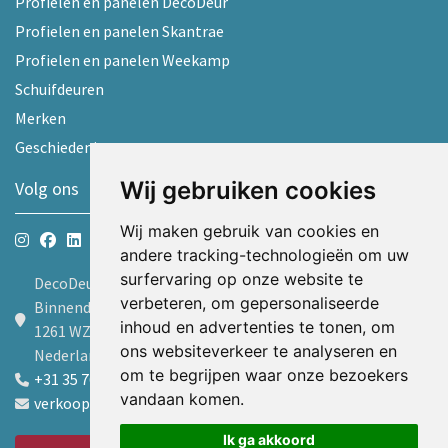
Profielen en panelen DecoDeur
Profielen en panelen Skantrae
Profielen en panelen Weekamp
Schuifdeuren
Merken
Geschiedenis
Wij gebruiken cookies
Volg ons
Wij maken gebruik van cookies en
andere tracking-technologieën om uw
surfervaring op onze website te
DecoDeur B.V.
verbeteren, om gepersonaliseerde
Binnendelta 9d
inhoud en advertenties te tonen, om
1261 WZ Blaricum
ons websiteverkeer te analyseren en
Nederland
om te begrijpen waar onze bezoekers
+31 35 7605600
vandaan komen.
verkoop@decodeur.nl
Ik ga akkoord