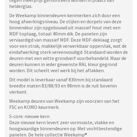
tegen meerprijs gemonteerd worden in plaats van
helderglas.
De Weekamp binnendeuren kenmerken zich door een
hoog afwerkingsniveau. De stijlen en dorpels van deze
binnendeur zijn opgebouwd uit massief hout met een
MDF toplaag, totaal 40mm dik. De panelen zijn
vervaardigd van massief MDF. Deze MDF-deklaag zorgt
voor een strak, makkelijk verwerkbaar oppervlak, wat de
eindafwerking sterk vereenvoudigd. Standaard worden de
deuren met een witte grondverf voorbehandeld. Maar de
deuren kunnen in ieder gewenste RAL kleur gegrond
worden. Dit scheelt veel werk bij het aflakken.
Dit model is leverbaar vanaf 830mm bij standaard
breedte maten 83/88/93 en 98mm is de ruit bovenin
vierkant.
Weekamp deuren van Weekamp zijn voorzien van het
FSC en KOMO keurmerk.
S-core: nieuwe kern
Deze nieuwe kern levert zeer vormvaste, vlakke en
hoogwaardige binnendeuren op. Met vochtbestendige
panelen. De hele collectie Weekamp®