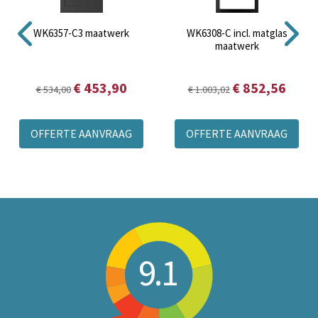
WK6357-C3 maatwerk
WK6308-C incl. matglas
maatwerk
€ 453,90
€ 852,56
€ 534,00
€ 1.003,02
OFFERTE AANVRAAG
OFFERTE AANVRAAG
9.1