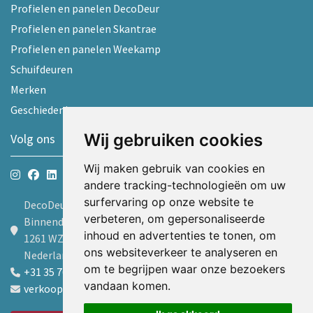
Profielen en panelen DecoDeur
Profielen en panelen Skantrae
Profielen en panelen Weekamp
Schuifdeuren
Merken
Geschiedenis
Wij gebruiken cookies
Volg ons
Wij maken gebruik van cookies en
andere tracking-technologieën om uw
surfervaring op onze website te
DecoDeur B.V.
verbeteren, om gepersonaliseerde
Binnendelta 9d
inhoud en advertenties te tonen, om
1261 WZ Blaricum
ons websiteverkeer te analyseren en
Nederland
om te begrijpen waar onze bezoekers
+31 35 7605600
vandaan komen.
verkoop@decodeur.nl