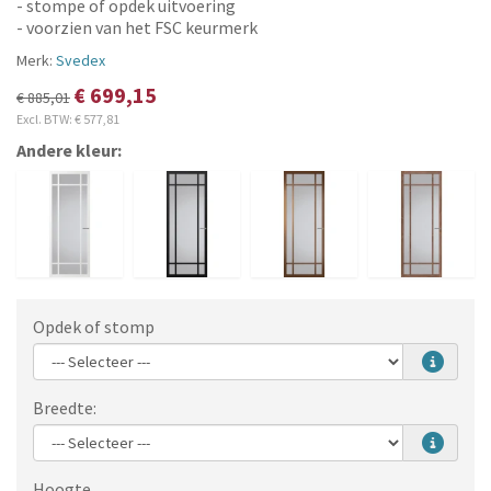
- stompe of opdek uitvoering
- voorzien van het FSC keurmerk
Merk:
Svedex
€ 699,15
€ 885,01
Excl. BTW:
€ 577,81
Andere kleur:
Opdek of stomp
Breedte:
Hoogte