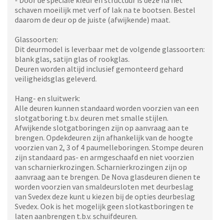
- Door de speciale kleur en structuur is deze na het
schaven moeilijk met verf of lak na te bootsen. Bestel
daarom de deur op de juiste (afwijkende) maat.
Glassoorten:
Dit deurmodel is leverbaar met de volgende glassoorten:
blank glas, satijn glas of rookglas.
Deuren worden altijd inclusief gemonteerd gehard
veiligheidsglas geleverd.
Hang- en sluitwerk:
Alle deuren kunnen standaard worden voorzien van een
slotgatboring t.b.v. deuren met smalle stijlen.
Afwijkende slotgatboringen zijn op aanvraag aan te
brengen. Opdekdeuren zijn afhankelijk van de hoogte
voorzien van 2, 3 of 4 paumelleboringen. Stompe deuren
zijn standaard pas- en armgeschaafd en niet voorzien
van scharnierkrozingen. Scharnierkrozingen zijn op
aanvraag aan te brengen. De Nova glasdeuren dienen te
worden voorzien van smaldeursloten met deurbeslag
van Svedex deze kunt u kiezen bij de opties deurbeslag
Svedex. Ook is het mogelijk geen slotkastboringen te
laten aanbrengen t.b.v. schuifdeuren.