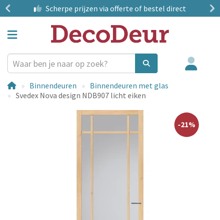
?
Scherpe prijzen
via offerte of bestel direct
Binnendeuren
Binnendeuren met glas
Svedex Nova design NDB907 licht eiken
-21%