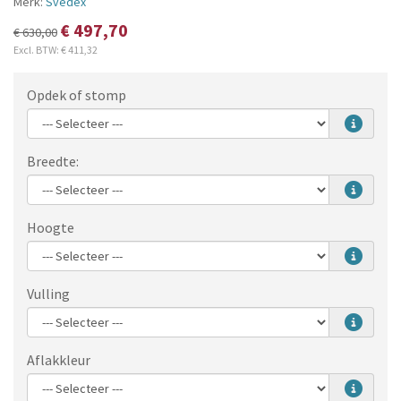
Merk:
Svedex
€ 497,70
€ 630,00
Excl. BTW:
€ 411,32
Opdek of stomp
Breedte:
Hoogte
Vulling
Aflakkleur