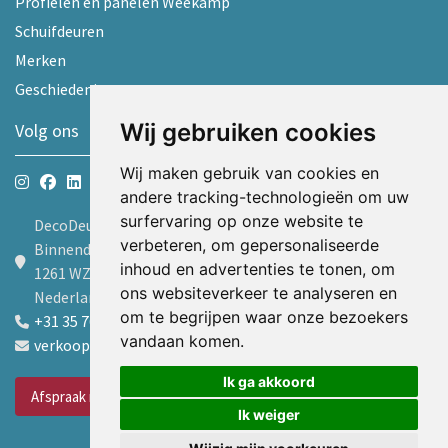
Profielen en panelen Weekamp
Schuifdeuren
Merken
Geschiedenis
Wij gebruiken cookies
Volg ons
Wij maken gebruik van cookies en
andere tracking-technologieën om uw
surfervaring op onze website te
DecoDeur B.V.
verbeteren, om gepersonaliseerde
Binnendelta 9d
inhoud en advertenties te tonen, om
1261 WZ Blaricum
ons websiteverkeer te analyseren en
Nederland
om te begrijpen waar onze bezoekers
+31 35 7605600
vandaan komen.
verkoop@decodeur.nl
Ik ga akkoord
Afspraak maken
Ik weiger