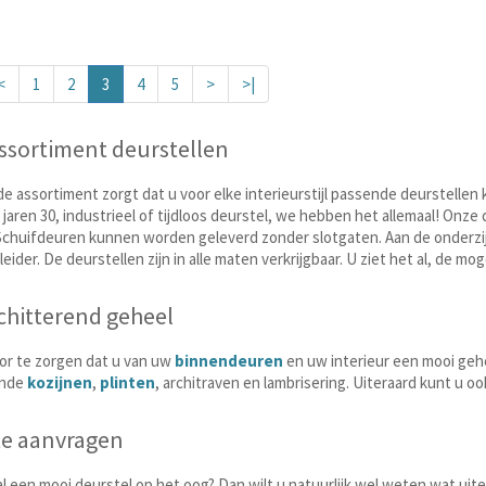
<
1
2
3
4
5
>
>|
ssortiment deurstellen
e assortiment zorgt dat u voor elke interieurstijl passende deurstellen
, jaren 30, industrieel of tijdloos deurstel, we hebben het allemaal! Onze 
 Schuifdeuren kunnen worden geleverd zonder slotgaten. Aan de onderz
eider. De deurstellen zijn in alle maten verkrijgbaar. U ziet het al, de mog
chitterend geheel
r te zorgen dat u van uw
binnendeuren
en uw interieur een mooi gehe
ende
kozijnen
,
plinten
, architraven en lambrisering. Uiteraard kunt u oo
te aanvragen
al een mooi deurstel op het oog? Dan wilt u natuurlijk wel weten wat uite