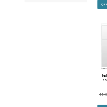
OF
Ind
ta
€ 3.0