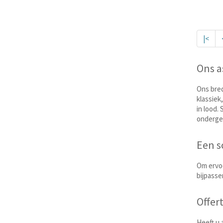
|<
Ons a
Ons bred
klassiek
in lood.
ondergel
Een s
Om ervoo
bijpass
Offer
Heeft u 