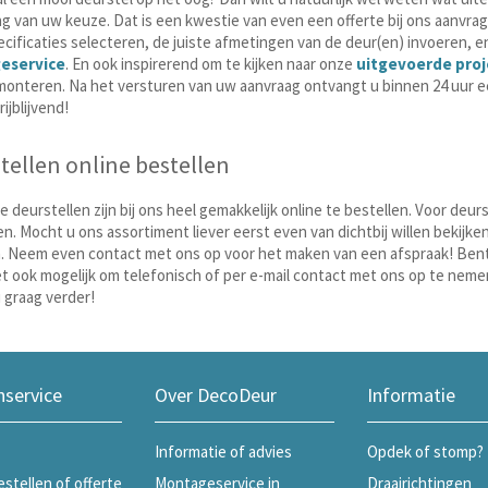
g van uw keuze. Dat is een kwestie van even een offerte bij ons aanvra
pecificaties selecteren, de juiste afmetingen van de deur(en) invoeren, 
eservice
. En ook inspirerend om te kijken naar onze
uitgevoerde pro
onteren. Na het versturen van uw aanvraag ontvangt u binnen 24 uur een
ijblijvend!
tellen online bestellen
 deurstellen zijn bij ons heel gemakkelijk online te bestellen. Voor deurs
n. Mocht u ons assortiment liever eerst even van dichtbij willen bekijken
. Neem even contact met ons op voor het maken van een afspraak! Bent 
et ook mogelijk om telefonisch of per e-mail contact met ons op te ne
 graag verder!
nservice
Over DecoDeur
Informatie
Informatie of advies
Opdek of stomp?
estellen of offerte
Montageservice in
Draairichtingen