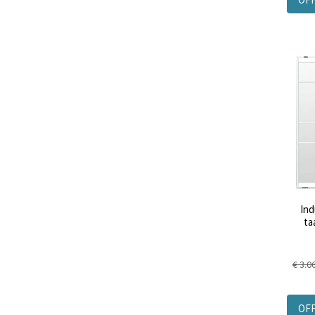
Ind
ta
€ 3.0
OF