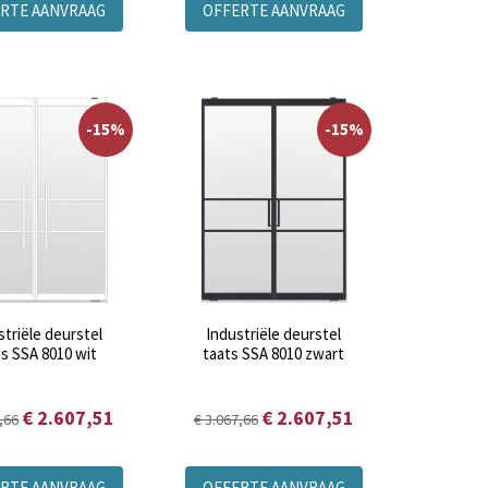
RTE AANVRAAG
OFFERTE AANVRAAG
-15%
-15%
striële deurstel
Industriële deurstel
ts SSA 8010 wit
taats SSA 8010 zwart
€ 2.607,51
€ 2.607,51
,66
€ 3.067,66
RTE AANVRAAG
OFFERTE AANVRAAG