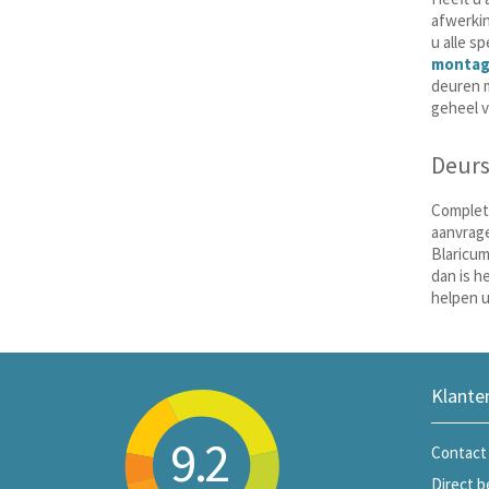
afwerkin
u alle s
montag
deuren m
geheel vr
Deurs
Complete
aanvrage
Blaricum
dan is h
helpen u
Klante
9.2
Contact
Direct b