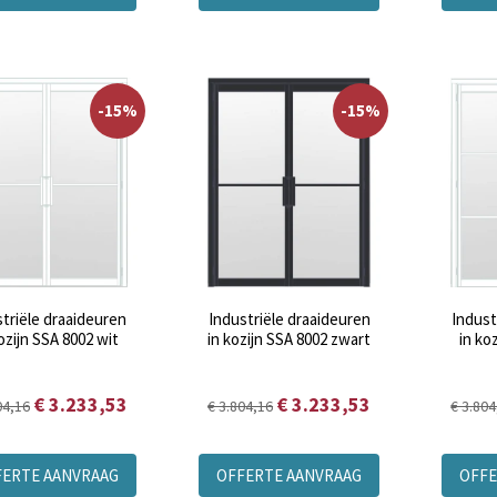
-15%
-15%
triële draaideuren
Industriële draaideuren
Indust
ozijn SSA 8002 wit
in kozijn SSA 8002 zwart
in ko
€ 3.233,53
€ 3.233,53
04,16
€ 3.804,16
€ 3.804
FERTE AANVRAAG
OFFERTE AANVRAAG
OFFE