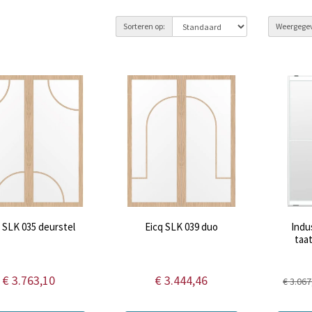
Sorteren op:
Weergege
 SLK 035 deurstel
Eicq SLK 039 duo
Indu
taa
€ 3.763,10
€ 3.444,46
€ 3.067