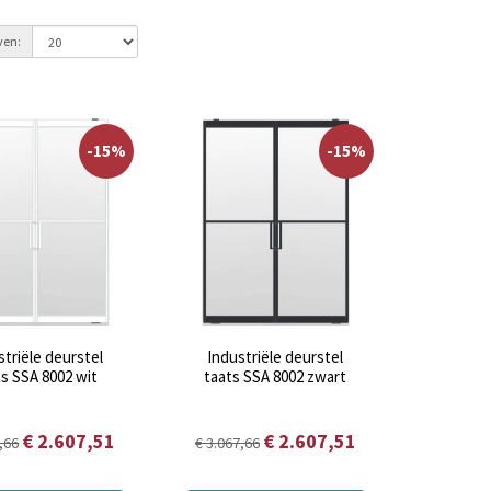
ven:
-15%
-15%
striële deurstel
Industriële deurstel
ts SSA 8002 wit
taats SSA 8002 zwart
€ 2.607,51
€ 2.607,51
,66
€ 3.067,66