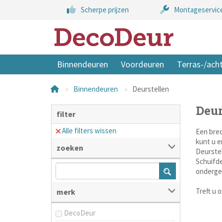
Scherpe prijzen
Montageservic
Binnendeuren
Voordeuren
Terras-/ach
Binnendeuren
Deurstellen
Deur
filter
Alle filters wissen
Een bred
kunt u e
zoeken
Deurstel
Schuifde
ondergel
Treft u 
merk
DecoDeur