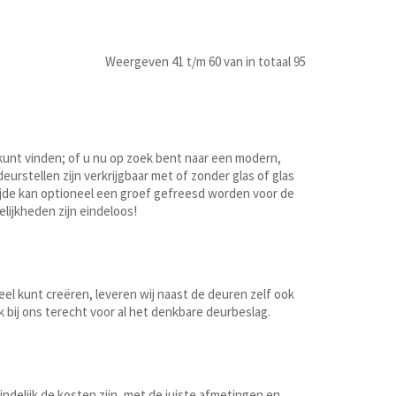
Weergeven 41 t/m 60 van in totaal 95
 kunt vinden; of u nu op zoek bent naar een modern,
deurstellen zijn verkrijgbaar met of zonder glas of glas
ijde kan optioneel een groef gefreesd worden voor de
elijkheden zijn eindeloos!
el kunt creëren, leveren wij naast de deuren zelf ook
k bij ons terecht voor al het denkbare deurbeslag.
indelijk de kosten zijn, met de juiste afmetingen en