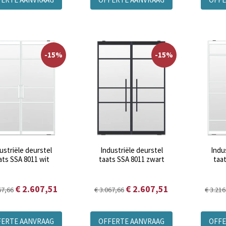
-15%
-15%
ustriële deurstel
Industriële deurstel
Indu
ats SSA 8011 wit
taats SSA 8011 zwart
taa
€ 2.607,51
€ 2.607,51
67,66
€ 3.067,66
€ 3.216
FERTE AANVRAAG
OFFERTE AANVRAAG
OFFE