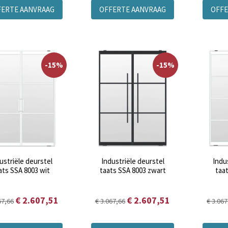
FERTE AANVRAAG
OFFERTE AANVRAAG
OFFE
-15%
-15%
ustriële deurstel
Industriële deurstel
Indu
ats SSA 8003 wit
taats SSA 8003 zwart
taa
€ 2.607,51
€ 2.607,51
67,66
€ 3.067,66
€ 3.067