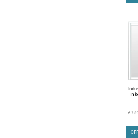
Indus
in k
€ 3.8
OF