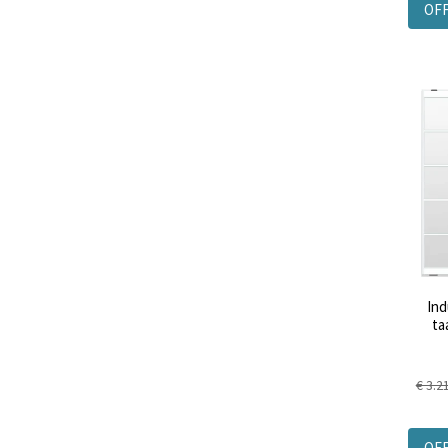
OF
Ind
ta
€ 3.2
OF