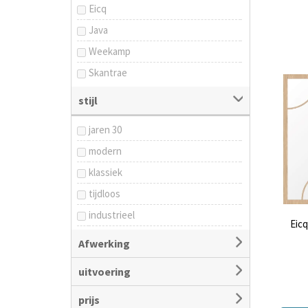
Eicq
Java
Weekamp
Skantrae
stijl
jaren 30
modern
klassiek
tijdloos
industrieel
Eicq
japandi
Afwerking
uitvoering
prijs