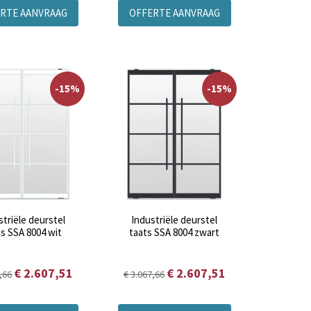
RTE AANVRAAG
OFFERTE AANVRAAG
-15%
-15%
striële deurstel
Industriële deurstel
ts SSA 8004 wit
taats SSA 8004 zwart
€ 2.607,51
€ 2.607,51
,66
€ 3.067,66