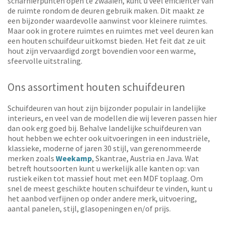
scharnierpunten open te zwaaien, kunt u veel efficiënter van
de ruimte rondom de deuren gebruik maken. Dit maakt ze
een bijzonder waardevolle aanwinst voor kleinere ruimtes.
Maar ook in grotere ruimtes en ruimtes met veel deuren kan
een houten schuifdeur uitkomst bieden. Het feit dat ze uit
hout zijn vervaardigd zorgt bovendien voor een warme,
sfeervolle uitstraling.
Ons assortiment houten schuifdeuren
Schuifdeuren van hout zijn bijzonder populair in landelijke
interieurs, en veel van de modellen die wij leveren passen hier
dan ook erg goed bij. Behalve landelijke schuifdeuren van
hout hebben we echter ook uitvoeringen in een industriële,
klassieke, moderne of jaren 30 stijl, van gerenommeerde
merken zoals
Weekamp
, Skantrae, Austria en Java. Wat
betreft houtsoorten kunt u werkelijk alle kanten op: van
rustiek eiken tot massief hout met een MDF toplaag. Om
snel de meest geschikte houten schuifdeur te vinden, kunt u
het aanbod verfijnen op onder andere merk, uitvoering,
aantal panelen, stijl, glasopeningen en/of prijs.