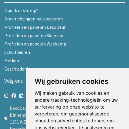
Opdek of stomp?
Draairichtingen buitendeuren
Profielen en panelen DecoDeur
Profielen en panelen Skantrae
Profielen en panelen Weekamp
Schuifdeuren
Merken
Geschiedenis
Wij gebruiken cookies
Volg ons
Wij maken gebruik van cookies en
andere tracking-technologieën om uw
surfervaring op onze website te
DecoDeur B.V.
verbeteren, om gepersonaliseerde
Binnendelta 9d
inhoud en advertenties te tonen, om
1261 WZ Blaricum
ons websiteverkeer te analyseren en
Nederland