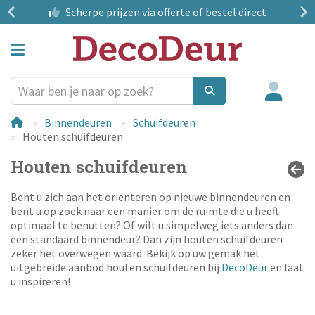
?
Scherpe prijzen
via offerte of bestel direct
Binnendeuren
Schuifdeuren
Houten schuifdeuren
Houten schuifdeuren
Bent u zich aan het oriënteren op nieuwe binnendeuren en
bent u op zoek naar een manier om de ruimte die u heeft
optimaal te benutten? Of wilt u simpelweg iets anders dan
een standaard binnendeur? Dan zijn houten schuifdeuren
zeker het overwegen waard. Bekijk op uw gemak het
uitgebreide aanbod houten schuifdeuren bij
DecoDeur
en laat
u inspireren!