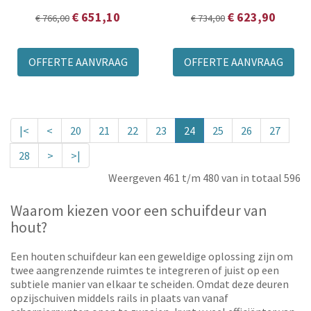
€ 651,10
€ 623,90
€ 766,00
€ 734,00
OFFERTE AANVRAAG
OFFERTE AANVRAAG
|<
<
20
21
22
23
24
25
26
27
28
>
>|
Weergeven 461 t/m 480 van in totaal 596
Waarom kiezen voor een schuifdeur van
hout?
Een houten schuifdeur kan een geweldige oplossing zijn om
twee aangrenzende ruimtes te integreren of juist op een
subtiele manier van elkaar te scheiden. Omdat deze deuren
opzijschuiven middels rails in plaats van vanaf