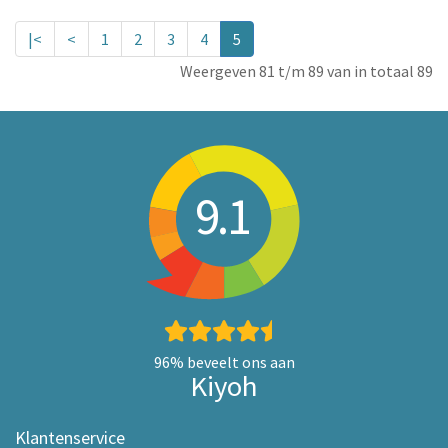
|<
<
1
2
3
4
5
Weergeven 81 t/m 89 van in totaal 89
9.1
96%
beveelt ons aan
Kiyoh
Klantenservice