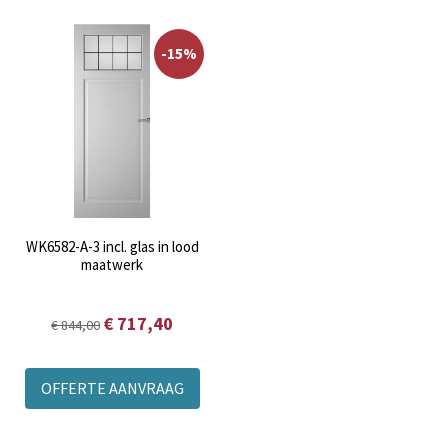
-15%
WK6582-A-3 incl. glas in lood
maatwerk
€ 717,40
€ 844,00
OFFERTE AANVRAAG