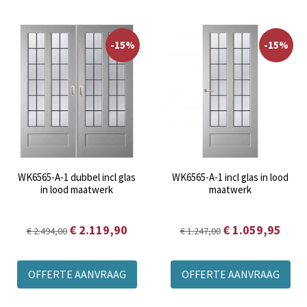
meest uitgebreid. Van dichte tot glasvarianten, van
eenvoudige modellen met een enkel paneel tot modellen
met roedeverdeling.
-15%
-15%
Wilt u informatie over de verschillende
Weekamp
profileringen?
Kijk dan hier verder
.
WK6565-A-1 dubbel incl glas
WK6565-A-1 incl glas in lood
in lood maatwerk
maatwerk
€ 2.119,90
€ 1.059,95
€ 2.494,00
€ 1.247,00
OFFERTE AANVRAAG
OFFERTE AANVRAAG